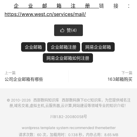
企业邮箱注册
链接：
https://www.west.cn/services/mail/
赞(
4
)

企业邮箱
企业邮箱注册
网易企业邮箱
网易企业邮箱如何注册
上一篇
下一篇
公司企业邮箱有哪些
163邮箱购买
© 2010-2026
西部数码知识库
西部数码
旗下IDC知识库，为您提供域名注
册,域名交易,虚拟主机,云服务器,云计算,网站建设等领域专业的知识介绍！
川B1.B2-20080058号
wordpress template system recommended
themebetter
请求次数：60 次，加载用时：0.138 秒，内存占用：8.65 MB