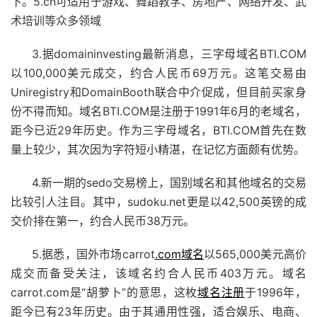
下。5.cn可适用于游戏、舞蹈教学、房地产、网络开发、武
术培训等众多领域
3.据domaininvesting最新消息，三字母域名BTI.COM
以100,000美元成交，约合人民币69万元。这笔交易由
Uniregistry和DomainBooth联合中介促成，但目前买家身
份不得而知。域名BTI.COM是注册于1991年6月的老域名，
距今已近29年历史。作为三字母域名，BTI.COM首先在数
量上较少，其次因为字符短小精湛，在记忆方面颇有优势。
4.新一期的sedo交易榜上，国别域名和其他域名的交易
比较引人注目。其中，sudoku.net更是以42,500英镑的成
交价排在第一，约合人民币38万元。
5.据悉，国外市场carrot
.com域名
以565,000美元高价
成交而备受关注，该域名约合人民币403万元。域名
carrot.com是“胡萝卜”的意思，这枚
域名注册
于1996年，
距今已有23年历史。由于其通用性强，适合娱乐、电商、