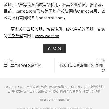
金融、地产等诸多领域建站使用，极具商业价值。据了解，
目前，carrot.com已被美国地产投资网站Carrot启用，该
公司此前官网域名为oncarrot.com。
更多关于
云服务器
，域名注册，
虚拟主机
的问题，请访
问
西部数码
官网：
www.west.cn
赞(
0
)

上一篇
下一篇
盘一盘海外域名交易情况
有关非法信息监测问题-其他问
题
© 2010-2026
西部数码知识库
西部数码
旗下IDC知识库，为您提供域名注
册,域名交易,虚拟主机,云服务器,云计算,网站建设等领域专业的知识介绍！
川B1.B2-20080058号
wordpress template system recommended
themebetter