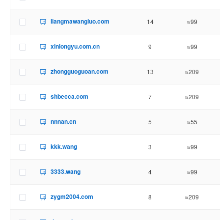
liangmawangluo.com
14
≈99
xinlongyu.com.cn
9
≈99
zhongguoguoan.com
13
≈209
shbecca.com
7
≈209
nnnan.cn
5
≈55
kkk.wang
3
≈99
3333.wang
4
≈99
zygm2004.com
8
≈209