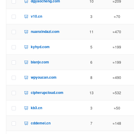
dgyaocheng.com
10
≈209
v10.cn
3
≈70
nuanxindazi.com
11
≈470
kyhyd.com
5
≈199
bianjv.com
6
≈199
wpyoucan.com
8
≈490
cipherupcloud.com
13
≈532
kb3.cn
3
≈50
cddemei.cn
7
≈148