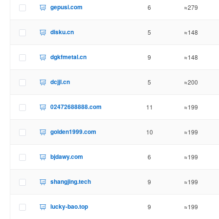
gepusi.com
6
≈279
disku.cn
5
≈148
dgkfmetal.cn
9
≈148
dcjjl.cn
5
≈200
02472688888.com
11
≈199
golden1999.com
10
≈199
bjdawy.com
6
≈199
shangjing.tech
9
≈199
lucky-bao.top
9
≈199