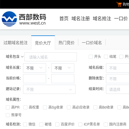
购
首页
域名注册
域名抢注
一口价
过期域名抢注
热门竞价
一口价域名
竞价大厅
域名包含
开头
结尾
开
域名长度：
域名后缀：
-
当前价格：
删除类型：
-
建站记录：
结束时间：
域名属性：
高PR
高权重
高Sg收录
高必应收录
高Bd收录
高B
熊掌号
域名检测：
微信
被墙
百度评价
ICP黑名单
国内注册商