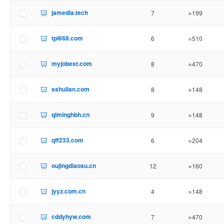
jamedia.tech
7
≈199
tpl668.com
6
≈510
myjobest.com
8
≈470
sshulian.com
8
≈148
qiminghbh.cn
9
≈148
qff233.com
6
≈204
oujingdiaosu.cn
12
≈160
jyyz.com.cn
4
≈148
cddyhyw.com
7
≈470