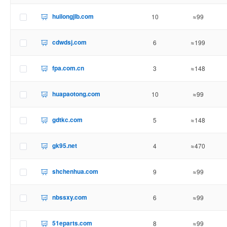
huilongjlb.com
10
≈99
cdwdsj.com
6
≈199
fpa.com.cn
3
≈148
huapaotong.com
10
≈99
gdtkc.com
5
≈148
gk95.net
4
≈470
shchenhua.com
9
≈99
nbssxy.com
6
≈99
51eparts.com
8
≈99