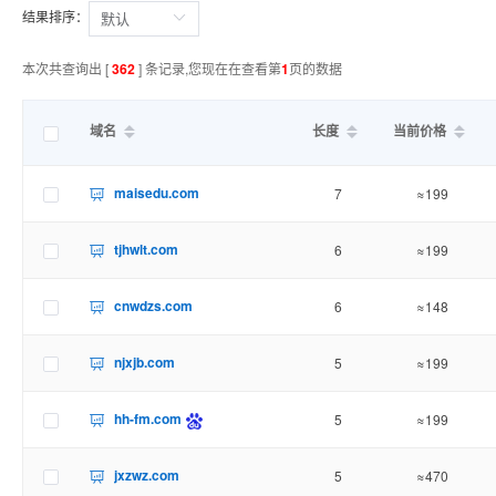
结果排序：
本次共查询出 [
362
] 条记录,您现在在查看第
1
页的数据
域名
长度
当前价格
maisedu.com
7
≈199
tjhwlt.com
6
≈199
cnwdzs.com
6
≈148
njxjb.com
5
≈199
hh-fm.com
5
≈199
jxzwz.com
5
≈470