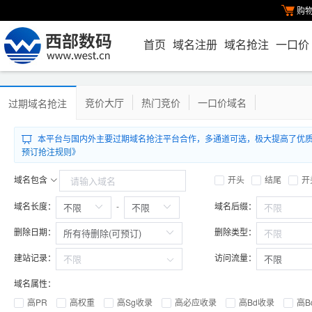
购
首页
域名注册
域名抢注
一口价
竞价大厅
热门竞价
一口价域名
过期域名抢注
本平台与国内外主要过期域名抢注平台合作，多通道可选，极大提高了优质.com/
预订抢注规则》
域名包含
开头
结尾
开
域名长度：
域名后缀：
-
删除日期：
删除类型：
建站记录：
访问流量：
域名属性：
高PR
高权重
高Sg收录
高必应收录
高Bd收录
高B