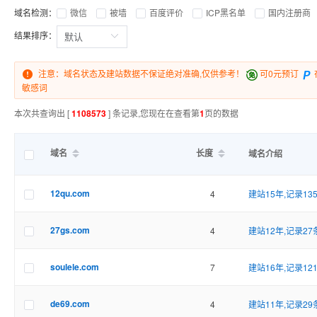
域名检测：
微信
被墙
百度评价
ICP黑名单
国内注册商
结果排序：
注意：域名状态及建站数据不保证绝对准确,仅供参考！
可0元预订
敏感词
本次共查询出 [
1108573
] 条记录,您现在在查看第
1
页的数据
域名
长度
域名介绍
12qu.com
4
建站15年,记录13
27gs.com
4
建站12年,记录27
soulele.com
7
建站16年,记录12
de69.com
4
建站11年,记录29