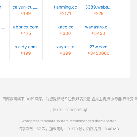
m
caiyun-cuLture.com
tianming.cc
3389.website
≈199
≈2171
≈229
quantwind.com
abbncx.com
kacc.cc
wagastro.com
≈475
≈306
≈5450
meibiaosz.com
xz-dy.com
xuyu.site
27w.com
≈199
≈399
≈3450000
西部数码
旗下IDC知识库，为您提供域名注册,域名交易,虚拟主机,云服务器,云计算
川B1.B2-20080058号
wordpress template system recommended
themebetter
请求次数：57 次，加载用时：0.370 秒，内存占用：8.48 MB