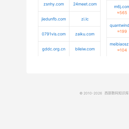
zsnhy.com
24meet.com
m6j.co
≈565
jiedunfb.com
zi.lc
≈199
0791vis.com
zaiku.com
gddc.org.cn
bileiw.com
≈104
© 2010-2026
西部数码知识库