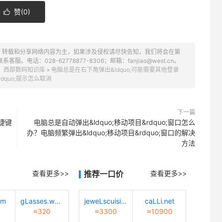
赞(
0
)

、转载和分享网络内容为主，如果涉及侵权请尽快告知，我们将会在第
话：028-62778877-8306；邮箱：fanjiao@west.cn。
：
西部数码知识库
»
电脑总是在右下角弹出&ldquo;可能需要其他登录
rdquo;提示怎么取消
下一篇
捷键
电脑总是自动弹出&ldquo;移动项目&rdquo;窗口怎么
办？电脑频繁弹出&ldquo;移动项目&rdquo;窗口的解决
方法
查看更多>>
推荐一口价
查看更多>>
om
gLasses.worLd
jeweLscuisine.com
caLLi.net
≈320
≈3300
≈10900