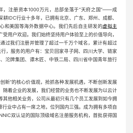
年，注册资本1000万元，总部坐落于“天府之国”——成
） ，深耕IDC行业十多年，已拥有北京、广东、郑州、成都、
中心和美国等海外数据中心。我们先后自主研发的
虚拟主
广受用户欢迎。我们始终坚持用户体验至上的价值导向，
户通过我们注册并管理了超过一千万个域名，累计有超过
运行，服务的用户有：宝贝回家寻子网、四川大学、链家
会、沱牌集团、谭木匠、中铁二局、四川省中国青年旅行
续创新”的核心价值观，抢抓各种发展机遇，不断创新发展
，随着企业的发展，我们经营的业务也不断发展为以云计
等其他相关业务，公司从最初只有几个员工发展到如今拥
计算行业中占有一席之地，位列国内三强。成为拥有多项自
CNNIC双认证的国际顶级域名注册服务机构，首批获得国