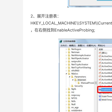
2、展开注册表：
HKEY_LOCAL_MACHINE\\SYSTEM\\CurrentCont
，在右侧找到EnableActiveProbing;