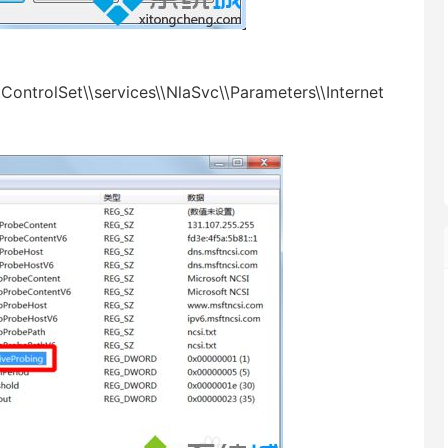
rolSet\\services\\NlaSvc\\Parameters\\Internet