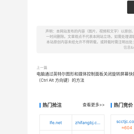
声明：本网站发布的内容（图片、视频和文字）以原创
一时间删除。文章观点不代表本网站立场，如需处理请联系客服。电
本站原创内容未经允许不得转载，或转载时需注明出处
信息&
上一篇
电脑通过英特尔图形和媒体控制面板关闭旋转屏幕快
（Ctrl Alt 方向键）的方法
热门抢注
查看更多>>
热门竞价
scctjc.c
lfe.net
zhifangbj.com
≈604