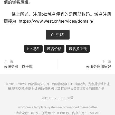
值的域名后缀。
综上所述，注册biz域名便宜的是西部数码。域名注册
链接为
https://www.west.cn/services/domain/
赞(
2
)

biz域名
域名价格
域名多少钱
上一篇
下一篇
云服务器可以干嘛
云服务器哪家好
© 2010-2026
西部数码知识库
西部数码
旗下IDC知识库，为您提供域名注
册,域名交易,虚拟主机,云服务器,云计算,网站建设等领域专业的知识介绍！
川B1.B2-20080058号
wordpress template system recommended
themebetter
请求次数：62 次，加载用时：0.130 秒，内存占用：8.58 MB