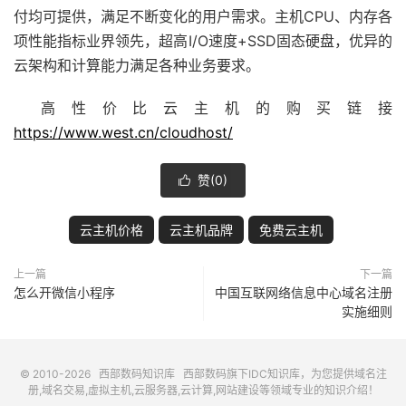
付均可提供，满足不断变化的用户需求。主机CPU、内存各
项性能指标业界领先，超高I/O速度+SSD固态硬盘，优异的
云架构和计算能力满足各种业务要求。
高性价比云主机的购买链接
https://www.west.cn/cloudhost/
赞(
0
)

云主机价格
云主机品牌
免费云主机
上一篇
下一篇
怎么开微信小程序
中国互联网络信息中心域名注册
实施细则
© 2010-2026
西部数码知识库
西部数码
旗下IDC知识库，为您提供域名注
册,域名交易,虚拟主机,云服务器,云计算,网站建设等领域专业的知识介绍！