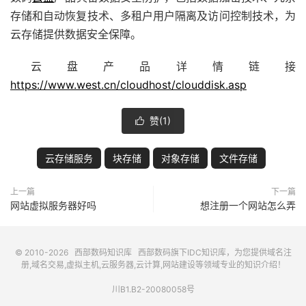
存储和自动恢复技术、多租户用户隔离及访问控制技术，为
云存储提供数据安全保障。
云盘产品详情链接
https://www.west.cn/cloudhost/clouddisk.asp
赞(
1
)

云存储服务
块存储
对象存储
文件存储
上一篇
下一篇
网站虚拟服务器好吗
想注册一个网站怎么弄
© 2010-2026
西部数码知识库
西部数码
旗下IDC知识库，为您提供域名注
册,域名交易,虚拟主机,云服务器,云计算,网站建设等领域专业的知识介绍！
川B1.B2-20080058号