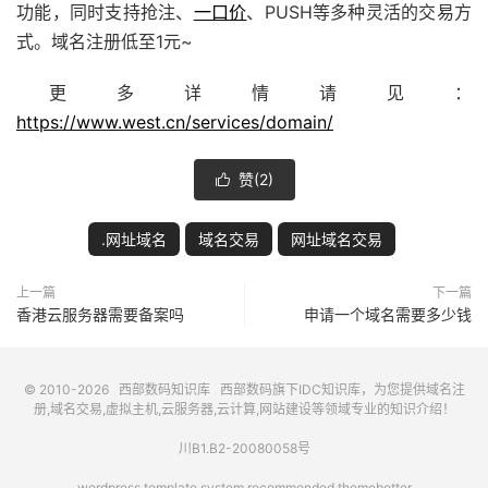
功能，同时支持抢注、
一口价
、PUSH等多种灵活的交易方
式。域名注册低至1元~
更多详情请见：
https://www.west.cn/services/domain/
赞(
2
)

.网址域名
域名交易
网址域名交易
上一篇
下一篇
香港云服务器需要备案吗
申请一个域名需要多少钱
© 2010-2026
西部数码知识库
西部数码
旗下IDC知识库，为您提供域名注
册,域名交易,虚拟主机,云服务器,云计算,网站建设等领域专业的知识介绍！
川B1.B2-20080058号
wordpress template system recommended
themebetter