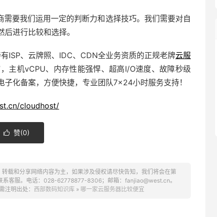
商需要我们运用一定的判断力和选择技巧。我们需要对自
然后进行比较和选择。
持有ISP、云牌照、IDC、CDN全业务资质的正规老牌
云服
，主机vCPU、内存性能强悍、超高I/O速度、故障秒级
电子化备案，方便快捷，专业团队7×24小时服务支持！
st.cn/cloudhost/
赞(
0
)

、转载和分享网络内容为主，如果涉及侵权请尽快告知，我们将会在第
话：028-62778877-8306；邮箱：fanjiao@west.cn。
需注明出处：
西部数码知识库
»
哪一家云服务器比较便宜