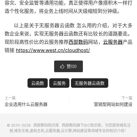
容灾、安全监管等通用功能，真正使得用户像搭积木一样打
造个性化服务，将业务上线时间从天级缩短到分钟级。
以上是关于无服务器云函数 怎么用的介绍，对于大多
数企业来说，实现无服务器云函数还有比较长的道路要走。
现阶段高性价比的云服务推荐
西部数码
网站，
云服务器
产品
链接
https://www.west.cn/cloudhost/
赞(
0
)

云函数
云服务
无服务器云函数
上一篇
下一篇
企业选用什么云服务器
营销型网站如何建设
© 2010-2026
西部数码知识库
西部数码
旗下IDC知识库，为您提供域名注
册,域名交易,虚拟主机,云服务器,云计算,网站建设等领域专业的知识介绍！