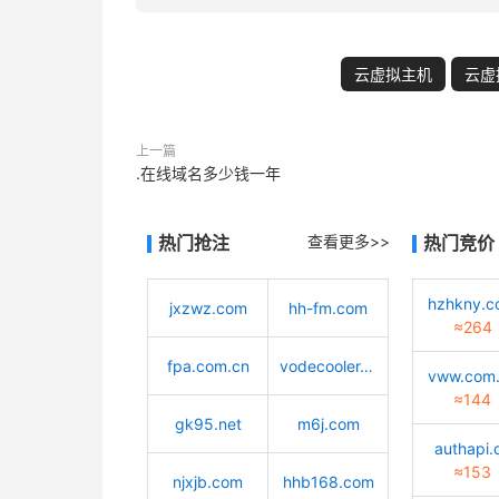
云虚拟主机
云虚
上一篇
.在线域名多少钱一年
热门抢注
查看更多>>
热门竞价
hzhkny.
jxzwz.com
hh-fm.com
≈264
fpa.com.cn
vodecooler.cn
vww.com
≈144
gk95.net
m6j.com
authapi.
≈153
njxjb.com
hhb168.com