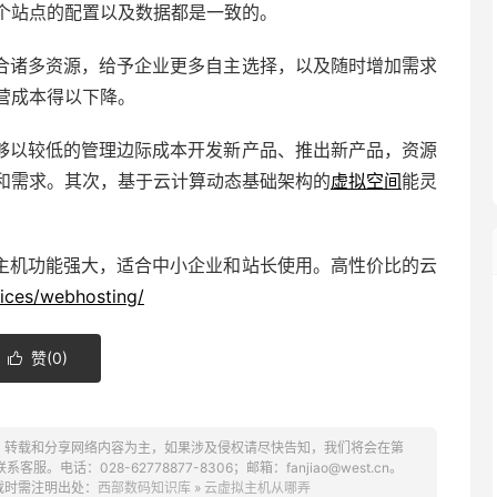
个站点的配置以及数据都是一致的。
合诸多资源，给予企业更多自主选择，以及随时增加需求
营成本得以下降。
够以较低的管理边际成本开发新产品、推出新产品，资源
和需求。其次，基于云计算动态基础架构的
虚拟空间
能灵
主机功能强大，适合中小企业和站长使用。高性价比的云
vices/webhosting/
赞(
0
)

、转载和分享网络内容为主，如果涉及侵权请尽快告知，我们将会在第
话：028-62778877-8306；邮箱：fanjiao@west.cn。
载时需注明出处：
西部数码知识库
»
云虚拟主机从哪弄