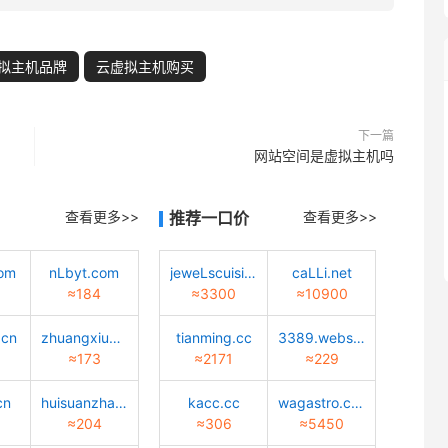
拟主机品牌
云虚拟主机购买
下一篇
网站空间是虚拟主机吗
查看更多>>
推荐一口价
查看更多>>
com
nLbyt.com
jeweLscuisine.com
caLLi.net
≈184
≈3300
≈10900
.cn
zhuangxiu9.com
tianming.cc
3389.website
≈173
≈2171
≈229
cn
huisuanzhang.sd.cn
kacc.cc
wagastro.com
≈204
≈306
≈5450