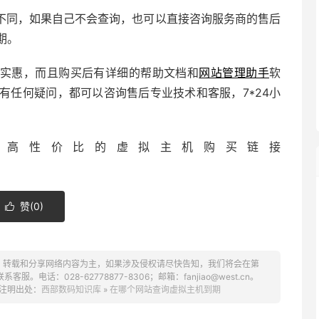
不同，如果自己不会查询，也可以直接咨询服务商的售后
期。
实惠，而且购买后有详细的帮助文档和
网站管理助手
软
有任何疑问，都可以咨询售后专业技术和客服，7*24小
，高性价比的虚拟主机购买链接
赞(
0
)

、转载和分享网络内容为主，如果涉及侵权请尽快告知，我们将会在第
话：028-62778877-8306；邮箱：fanjiao@west.cn。
注明出处：
西部数码知识库
»
在哪个网站查询虚拟主机到期