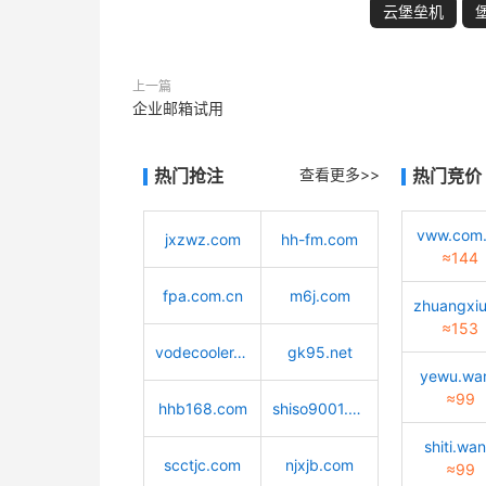
云堡垒机
上一篇
企业邮箱试用
热门抢注
查看更多>>
热门竞价
vww.com
jxzwz.com
hh-fm.com
≈144
fpa.com.cn
m6j.com
≈153
vodecooler.cn
gk95.net
yewu.wa
≈99
hhb168.com
shiso9001.com
shiti.wa
scctjc.com
njxjb.com
≈99