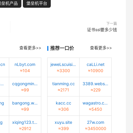
堡垒机产品
堡垒机平台
下一篇
证书ssl要多少钱
查看更多>>
推荐一口价
查看更多>>
.cn
nLbyt.com
jeweLscuisine.com
caLLi.net
≈104
≈3300
≈10900
zhuangxiu9.com
cqgongmin.com
tianming.cc
3389.website
≈99
≈2171
≈229
ng
bangong.wang
kacc.cc
wagastro.com
≈99
≈306
≈5450
ng
xiqing123.top
xuyu.site
27w.com
≈2912
≈399
≈3450000