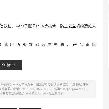
认证、RAM子账号MFA等技术，防止
云主机
的运维人
的就用西部数码云堡垒机，产品链接
赞(
0
)

、转载和分享网络内容为主，如果涉及侵权请尽快告知，我们将会在第
话：028-62778877-8306；邮箱：fanjiao@west.cn。
转载时需注明出处：
西部数码知识库
»
堡垒机平台