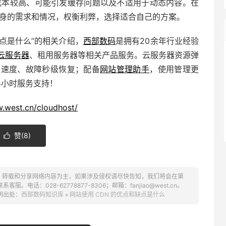
成本较高、可能引发缓存问题以及不适用于动态内容。在
自身的需求和情况，权衡利弊，选择适合自己的方案。
缺点是什么”的相关介绍，
西部数码
是拥有20余年行业经验
云服务器
、租用服务器等相关产品服务。云服务器资源弹
/O速度、故障秒级恢复；配备
网站管理助手
，使用管理更
4小时服务支持！
w.west.cn/cloudhost/
赞(
8
)

、转载和分享网络内容为主，如果涉及侵权请尽快告知，我们将会在第
话：028-62778877-8306；邮箱：fanjiao@west.cn。
明出处：
西部数码知识库
»
网站使用 CDN 的优点和缺点是什么