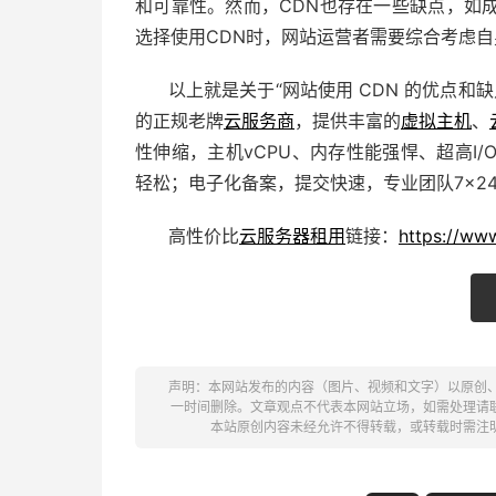
和可靠性。然而，CDN也存在一些缺点，如
选择使用CDN时，网站运营者需要综合考虑
以上就是关于“网站使用 CDN 的优点和
的正规老牌
云服务商
，提供丰富的
虚拟主机
、
性伸缩，主机vCPU、内存性能强悍、超高I
轻松；电子化备案，提交快速，专业团队7×2
高性价比
云服务器租用
链接：
https://ww
声明：本网站发布的内容（图片、视频和文字）以原创
一时间删除。文章观点不代表本网站立场，如需处理请联系客服。电
本站原创内容未经允许不得转载，或转载时需注