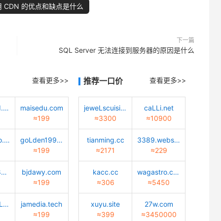
 CDN 的优点和缺点是什么
下一篇
SQL Server 无法连接到服务器的原因是什么
查看更多>>
推荐一口价
查看更多>>
quantwind.com
maisedu.com
jeweLscuisine.com
caLLi.net
≈199
≈3300
≈10900
Lucky-bao.top
goLden1999.com
tianming.cc
3389.website
≈199
≈2171
≈229
02472688888.com
bjdawy.com
kacc.cc
wagastro.com
≈199
≈306
≈5450
caiyun-cuLture.com
jamedia.tech
xuyu.site
27w.com
≈199
≈399
≈3450000