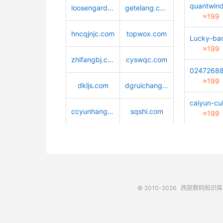
loosengarden.com
getelang.com
≈199
hncqjnjc.com
topwox.com
≈199
zhifangbj.com
cyswqc.com
≈199
dkljs.com
dgruichang.com
ccyunhang.com
sqshi.com
≈199
© 2010-2026
西部数码知识库