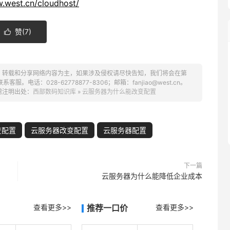
w.west.cn/cloudhost/
赞(
7
)

、转载和分享网络内容为主，如果涉及侵权请尽快告知，我们将会在第
话：028-62778877-8306；邮箱：fanjiao@west.cn。
需注明出处：
西部数码知识库
»
云服务器为什么能改变配置
变配置
云服务器改变配置
云服务器配置
下一篇
云服务器为什么能降低企业成本
查看更多>>
推荐一口价
查看更多>>