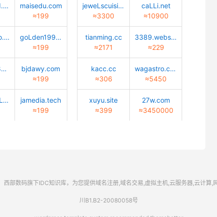
quantwind.com
maisedu.com
jeweLscuisine.com
caLLi.net
≈199
≈3300
≈10900
Lucky-bao.top
goLden1999.com
tianming.cc
3389.website
≈199
≈2171
≈229
02472688888.com
bjdawy.com
kacc.cc
wagastro.com
≈199
≈306
≈5450
caiyun-cuLture.com
jamedia.tech
xuyu.site
27w.com
≈199
≈399
≈3450000
西部数码
旗下IDC知识库，为您提供域名注册,域名交易,虚拟主机,云服务器,云计算
川B1.B2-20080058号