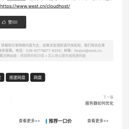
接
https://www.west.cn/cloudhost/
赞(
0
)

、转载和分享网络内容为主，如果涉及侵权请尽快告知，我们将会在第
话：028-62778877-8306；邮箱：fanjiao@west.cn。
需注明出处：
西部数码知识库
»
怎么用云服务器搭建网盘
建
搭建网盘
网盘
下一篇
服务器如何优化
查看更多>>
推荐一口价
查看更多>>