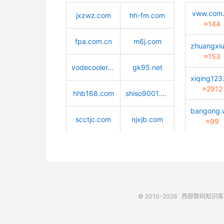
vww.com
jxzwz.com
hh-fm.com
≈144
fpa.com.cn
m6j.com
≈153
vodecooler.cn
gk95.net
≈2912
hhb168.com
shiso9001.com
scctjc.com
njxjb.com
≈99
© 2010-2026
西部数码知识库