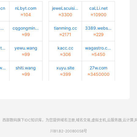
.cn
nLbyt.com
jeweLscuisine.com
caLLi.net
≈104
≈3300
≈10900
zhuangxiu9.com
cqgongmin.com
tianming.cc
3389.website
≈99
≈2171
≈229
xiqing123.top
yewu.wang
kacc.cc
wagastro.com
≈99
≈306
≈5450
bangong.wang
shiti.wang
xuyu.site
27w.com
≈99
≈399
≈3450000
西部数码
旗下IDC知识库，为您提供域名注册,域名交易,虚拟主机,云服务器,云计算
川B1.B2-20080058号