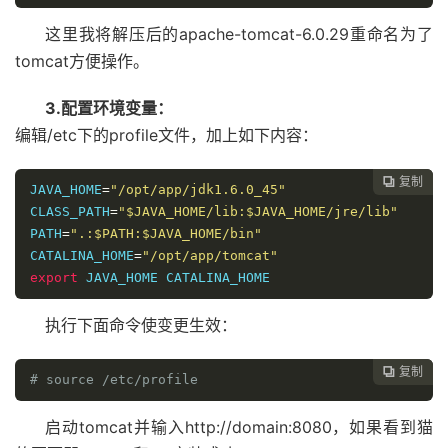
这里我将解压后的apache-tomcat-6.0.29重命名为了
tomcat方便操作。
3.配置环境变量：
编辑/etc下的profile文件，加上如下内容：
复制

JAVA_HOME
=
"/opt/app/jdk1.6.0_45"
CLASS_PATH
=
"$JAVA_HOME/lib:$JAVA_HOME/jre/lib"
PATH
=
".:$PATH:$JAVA_HOME/bin"
CATALINA_HOME
=
"/opt/app/tomcat"
export
 JAVA_HOME CATALINA_HOME
执行下面命令使变更生效：
复制

# source /etc/profile
启动tomcat并输入http://domain:8080，如果看到猫