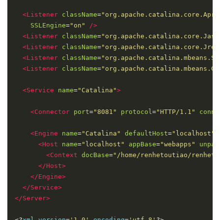
<Listener
className
=
"org.apache.catalina.core.AprL
SSLEngine
=
"on"
/>
<Listener
className
=
"org.apache.catalina.core.Jasp
<Listener
className
=
"org.apache.catalina.core.JreM
<Listener
className
=
"org.apache.catalina.mbeans.Se
<Listener
className
=
"org.apache.catalina.mbeans.Gl
<Service
name
=
"Catalina"
>
<Connector
port
=
"8081"
protocol
=
"HTTP/1.1"
conne
<Engine
name
=
"Catalina"
defaultHost
=
"localhost"
>
<Host
name
=
"localhost"
appBase
=
"webapps"
unpac
<Context
docBase
=
"/home/renhetoutiao/renheto
</Host>
</Engine>
</Service>
</Server>
<?
xml version
=
'1.0'
 encoding
=
'utf-8'
?>