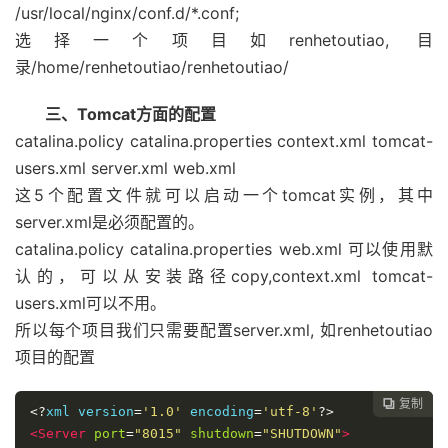
/usr/local/nginx/conf.d/*.conf;
  location 
~
.
shtml 
{
选择一个项目如renhetoutiao, 目
    proxy_pass http
:
//localhost:8081;
录/home/renhetoutiao/renhetoutiao/
    proxy_set_header  
Host
  $host
;
    proxy_set_header  X
-
Real
-
IP  $remote_addr
;
    proxy_set_header  X
-
Forwarded
-
For
 $proxy_add_x_f
三、Tomcat方面的配置
}
catalina.policy catalina.properties context.xml tomcat-
users.xml server.xml web.xml
  location 
~
.*.(
js
|
css
)?
$ 
{
这5个配置文件就可以启动一个tomcat实例，其中
    expires 
1h
;
}
server.xml是必须配置的。
}
catalina.policy catalina.properties web.xml 可以使用默
认的，可以从安装路径copy,context.xml tomcat-
users.xml可以不用。
所以每个项目我们只需要配置server.xml, 如renhetoutiao
项目的配置
复制

<?
xml version
=
'1.0'
 encoding
=
'utf-8'
?>
<Server
port
=
"8015"
shutdown
=
"SHUTDOWN"
>