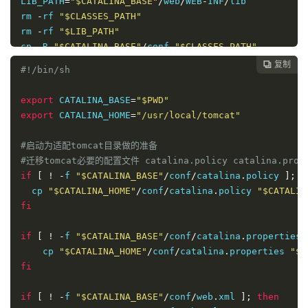
LIB_PATH
=
"$CATALINA_BASE"
/
web
/
WEB
-
INF
/
lib

rm 
-
rf 
"$CLASSES_PATH"
rm 
-
rf 
"$LIB_PATH"
cp 
-
R 
"$CATALINA_BASE"
/
conf 
"$CLASSES_PATH"
cp 
-
R 
"$CATALINA_BASE"
/
lib 
"$LIB_PATH"
复制

#!/bin/sh
#启动时会记录进程ID，存放于logs/tomcat.pid内
export
 CATALINA_BASE
=
"$PWD"
#shutdown时强制关闭该进程
export
 CATALINA_HOME
=
"/usr/local/tomcat"
$CATALINA_HOME
/
bin
/
startup
.
sh
#启动为适配tomcat目录做的准备
#迁移tomcat必要的配置文件 catalina.policy catalina.propert
if
[
!
-
f 
"$CATALINA_BASE"
/
conf
/
catalina
.
policy 
];
t
  cp 
"$CATALINA_HOME"
/
conf
/
catalina
.
policy 
"$CATALIN
fi
if
[
!
-
f 
"$CATALINA_BASE"
/
conf
/
catalina
.
properties 
    cp 
"$CATALINA_HOME"
/
conf
/
catalina
.
properties 
"$C
fi
if
[
!
-
f 
"$CATALINA_BASE"
/
conf
/
web
.
xml 
];
then