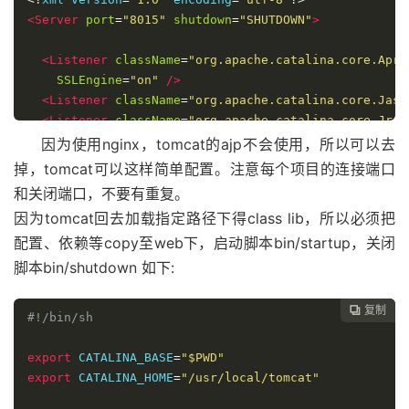
<Server
port
=
"8015"
shutdown
=
"SHUTDOWN"
>
<Listener
className
=
"org.apache.catalina.core.AprL
SSLEngine
=
"on"
/>
<Listener
className
=
"org.apache.catalina.core.Jasp
<Listener
className
=
"org.apache.catalina.core.JreM
<Listener
className
=
"org.apache.catalina.mbeans.Se
因为使用nginx，tomcat的ajp不会使用，所以可以去
<Listener
className
=
"org.apache.catalina.mbeans.Gl
掉，tomcat可以这样简单配置。注意每个项目的连接端口
和关闭端口，不要有重复。
<Service
name
=
"Catalina"
>
因为tomcat回去加载指定路径下得class lib，所以必须把
配置、依赖等copy至web下，启动脚本bin/startup，关闭
<Connector
port
=
"8081"
protocol
=
"HTTP/1.1"
conne
脚本bin/shutdown 如下:
<Engine
name
=
"Catalina"
defaultHost
=
"localhost"
>
<Host
name
=
"localhost"
appBase
=
"webapps"
unpac
复制

#!/bin/sh
<Context
docBase
=
"/home/renhetoutiao/renheto
</Host>
export
 CATALINA_BASE
=
"$PWD"
</Engine>
export
 CATALINA_HOME
=
"/usr/local/tomcat"
</Service>
</Server>