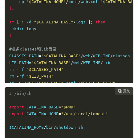
    cp 
"$CATALINA_HOME"
/
conf
/
web
.
xml 
"$CATALINA_BASE
fi
if
[
!
-
d 
"$CATALINA_BASE"
/
logs 
];
then
fi
#准备classes和lib目录
CLASSES_PATH
=
"$CATALINA_BASE"
/
web
/
WEB
-
INF
/
classes

LIB_PATH
=
"$CATALINA_BASE"
/
web
/
WEB
-
INF
/
lib

rm 
-
rf 
"$CLASSES_PATH"
rm 
-
rf 
"$LIB_PATH"
cp 
-
R 
"$CATALINA_BASE"
/
conf 
"$CLASSES_PATH"
cp 
-
R 
"$CATALINA_BASE"
/
lib 
"$LIB_PATH"
复制

#!/bin/sh
#启动时会记录进程ID，存放于logs/tomcat.pid内
export
 CATALINA_BASE
=
"$PWD"
#shutdown时强制关闭该进程
export
 CATALINA_HOME
=
"/usr/local/tomcat"
$CATALINA_HOME
/
bin
/
startup
.
$CATALINA_HOME
/
bin
/
shutdown
.
sh
