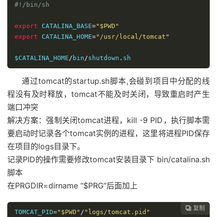
#!/bin/sh
export
 CATALINA_BASE
=
"$PWD"
export
 CATALINA_HOME
=
"/usr/local/tomcat"
$CATALINA_HOME
/
bin
/
shutdown
.
通过tomcat的startup.sh脚本,会碰到项目中分配的线
程没有及时释放，tomcat不能及时关闭，导致重启时产生
端口冲突
解决方案：强制关闭tomcat进程，kill -9 PID，执行脚本需
要启动时记录各个tomcat实例的进程，这里将进程PID保存
在项目的logs目录下。
记录PID的操作需要修改tomcat安装目录下 bin/catalina.sh
脚本
在PRGDIR=dirname “$PRG”后面加上
复制

TOMCAT_PID
=
"$PWD"
/
"logs/tomcat.pid"