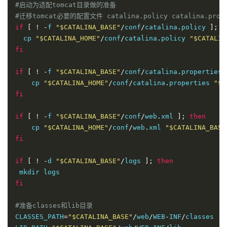
#启动为适配tomcat目录做的准备
#迁移tomcat必要的配置文件 catalina.policy catalina.propert
if
[
!
-
f 
"$CATALINA_BASE"
/
conf
/
catalina
.
policy 
];
t
  cp 
"$CATALINA_HOME"
/
conf
/
catalina
.
policy 
"$CATALIN
fi
if
[
!
-
f 
"$CATALINA_BASE"
/
conf
/
catalina
.
properties 
    cp 
"$CATALINA_HOME"
/
conf
/
catalina
.
properties 
"$C
fi
if
[
!
-
f 
"$CATALINA_BASE"
/
conf
/
web
.
xml 
];
then
    cp 
"$CATALINA_HOME"
/
conf
/
web
.
xml 
"$CATALINA_BASE
fi
if
[
!
-
d 
"$CATALINA_BASE"
/
logs 
];
then
fi
#准备classes和lib目录
CLASSES_PATH
=
"$CATALINA_BASE"
/
web
/
WEB
-
INF
/
classes
