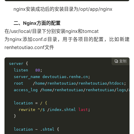
nginx安装成功后的安装目录为/opt/app/nginx
二、Nginx方面的配置
在/usr/local/目录下分别安装nginx和tomcat
为nginx添加conf.d目录，用于各项目的配置，比如新建
renhetoutiao.conf文件
复制

server 
{
  listen   
80
;
  server_name devtoutiao
.
renhe
.
cn
;
  root    
/
home
/
renhetoutiao
/
renhetoutiao
/
htdocs
;
  access_log 
/
home
/
renhetoutiao
/
renhetoutiao
/
logs
/
ac
  location 
=
/ {

    rewrite ^/
$ 
/
index
.
shtml 
last
;
}
  location 
~
.
shtml 
{