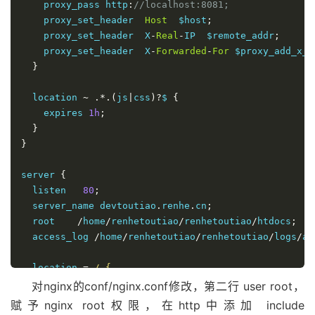
    proxy_pass http
:
//localhost:8081;
    proxy_set_header  
Host
  $host
;
    proxy_set_header  X
-
Real
-
IP  $remote_addr
;
    proxy_set_header  X
-
Forwarded
-
For
 $proxy_add_x_f
}
  location 
~
.*.(
js
|
css
)?
$ 
{
    expires 
1h
;
}
}
server 
{
  listen   
80
;
  server_name devtoutiao
.
renhe
.
cn
;
  root    
/
home
/
renhetoutiao
/
renhetoutiao
/
htdocs
;
  access_log 
/
home
/
renhetoutiao
/
renhetoutiao
/
logs
/
ac
  location 
=
/ {

    rewrite ^/
$ 
/
index
.
shtml 
last
;
对nginx的conf/nginx.conf修改，第二行 user root，
}
赋予nginx root权限，在http中添加 include