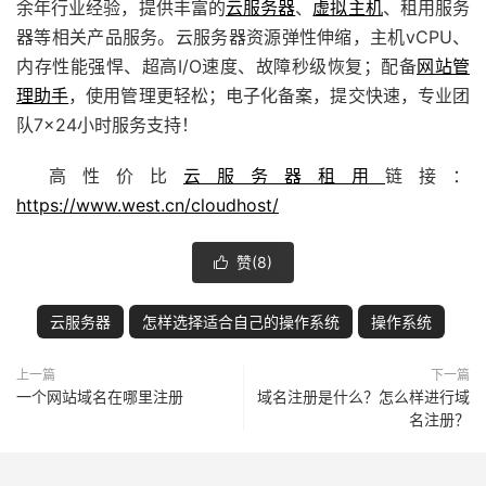
余年行业经验，提供丰富的
云服务器
、
虚拟主机
、租用服务
器等相关产品服务。
云服务器
资源弹性伸缩，主机vCPU、
内存性能强悍、超高I/O速度、故障秒级恢复；配备
网站管
理助手
，使用管理更轻松；电子化备案，提交快速，专业团
队7×24小时服务支持！
高性价比
云服务器租用
链接：
https://www.west.cn/cloudhost/
赞(
8
)

云服务器
怎样选择适合自己的操作系统
操作系统
上一篇
下一篇
一个网站域名在哪里注册
域名注册是什么？怎么样进行域
名注册？