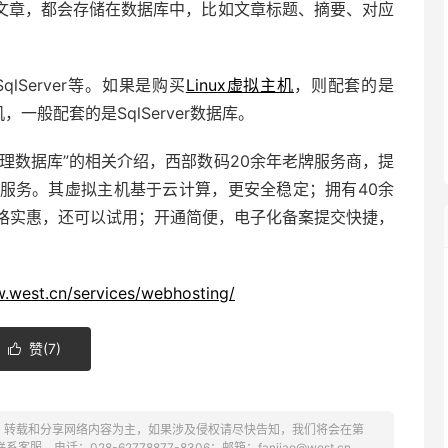
文章，都会存储在数据库中，比如文章标题、摘要、对应
lServer等。如果是购买
Linux虚拟主机
，则配套的是
，一般配套的是SqlServer数据库。
理数据库”的相关介绍，西部数码20余年老牌服务商，提
服务。其虚拟主机基于云计算，更安全稳定；拥有40余
格实惠，还可以试用；开通简便，电子化备案提交快捷，
w.west.cn/services/webhosting/
赞(
7
)

、转载和分享网络内容为主，如果涉及侵权请尽快告知，我们将会在第
话：028-62778877-8306；邮箱：fanjiao@west.cn。