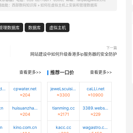
明出处：
西部数码知识库
»
如何在虚拟主机上安装和管理数据库
管理数据库
数据库
虚拟主机
下一篇
网站建设中如何升级香港多ip服务器的安全防护
查看更多>>
推荐一口价
查看更多>>
tiaotiaodadao.com
cpwater.net
jeweLscuisine.com
caLLi.net
≈204
≈3300
≈10900
cn
huisuanzhang.sd.cn
tianming.cc
3389.website
≈204
≈2171
≈229
cn
kino.com.cn
kacc.cc
wagastro.com