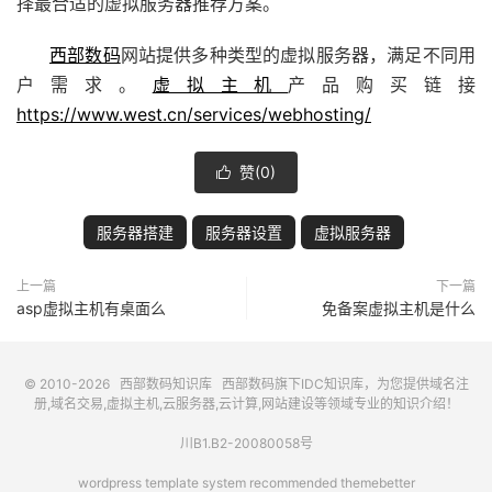
择最合适的虚拟服务器推荐方案。
西部数码
网站提供多种类型的虚拟服务器，满足不同用
户需求。
虚拟主机
产品购买链接
https://www.west.cn/services/webhosting/
赞(
0
)

服务器搭建
服务器设置
虚拟服务器
上一篇
下一篇
asp虚拟主机有桌面么
免备案虚拟主机是什么
© 2010-2026
西部数码知识库
西部数码
旗下IDC知识库，为您提供域名注
册,域名交易,虚拟主机,云服务器,云计算,网站建设等领域专业的知识介绍！
川B1.B2-20080058号
wordpress template system recommended
themebetter