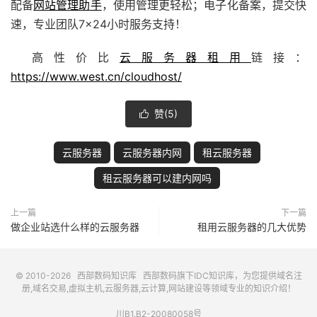
配备
网站管理助手
，使用管理更轻松；电子化备案，提交快
速，专业团队7×24小时服务支持！
高性价比
云服务器租用
链接：
https://www.west.cn/cloudhost/
赞(
5
)

云服务器
云服务器内网
租云服务器
租云服务器可以建内网吗
上一篇
下一篇
做企业站选什么样的云服务器
租用云服务器的几大优势
© 2010-2026
西部数码知识库
西部数码
旗下IDC知识库，为您提供域名注
册,域名交易,虚拟主机,云服务器,云计算,网站建设等领域专业的知识介绍！
川B1.B2-20080058号