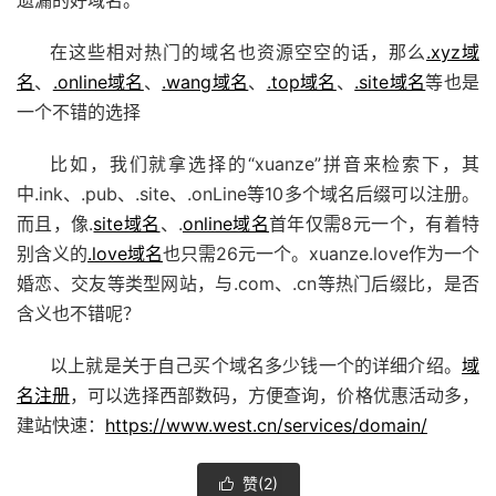
在这些相对热门的域名也资源空空的话，那么
.xyz域
名
、
.online域名
、
.wang域名
、
.top域名
、
.site域名
等也是
一个不错的选择
比如，我们就拿选择的“xuanze”拼音来检索下，其
中.ink、.pub、.site、.onLine等10多个域名后缀可以注册。
而且，像.
site域名
、.
online域名
首年仅需8元一个，有着特
别含义的
.love域名
也只需26元一个。xuanze.love作为一个
婚恋、交友等类型网站，与.com、.cn等热门后缀比，是否
含义也不错呢？
以上就是关于自己买个域名多少钱一个的详细介绍。
域
名注册
，可以选择西部数码，方便查询，价格优惠活动多，
建站快速：
https://www.west.cn/services/domain/
赞(
2
)
