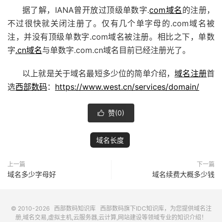
据了解，IANA曾开放过顶级单数字.
com域名
的注册，
不过很快就关闭注册了。仅有几个单字母的.com域名被
注，并没有顶级单数字.com域名被注册。相比之下，单数
字
.cn域名
与单数字.com.cn域名目前已经注册光了。
以上就是关于域名最短多少位的简单介绍，
域名注册
首
选
西部数码
：
https://www.west.cn/services/domain/
赞(
0
)

域名长度
上一篇
下一篇
域名多少字母好
域名续费大概多少钱
© 2010-2026
西部数码知识库
西部数码
旗下IDC知识库，为您提供域名注
册,域名交易,虚拟主机,云服务器,云计算,网站建设等领域专业的知识介绍！