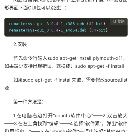
形界面下面GUI包可以跳过）：
复制

remastersys
-
gui_3
.
0.4
-
1
_i386
.
deb 
(
32
-
bit
)
remastersys
-
gui_3
.
0.4
-
1
_amd64
.
deb 
(
64
-
bit
)
2.安装：
首先命令行输入sudo apt-get install plymouth-x11，
如果缺少支持出现错误，就换成：sudo apt-get -f install
如果sudo apt-get -f install失败，需要修改source.list
源
第一种方法是：
1.在电脑右边打开“ubuntu软件中心”——2.双击放大
——3.在左上角找到“编辑”——4.选择“软件源”，弹出“软件
和更新窗口”——5.在“ubuntu软件“一项中选择“其他站点”