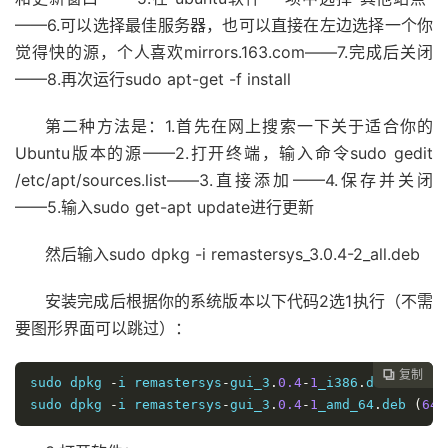
——6.可以选择最佳服务器，也可以直接在左边选择一个你
觉得快的源，个人喜欢mirrors.163.com——7.完成后关闭
——8.再次运行sudo apt-get -f install
第二种方法是：1.首先在网上搜索一下关于适合你的
Ubuntu版本的源——2.打开终端，输入命令sudo gedit
/etc/apt/sources.list——3.直接添加——4.保存并关闭
——5.输入sudo get-apt update进行更新
然后输入sudo dpkg -i remastersys_3.0.4-2_all.deb
安装完成后根据你的系统版本以下代码2选1执行（不需
要图形界面可以跳过）：
复制

sudo dpkg 
-
i remastersys
-
gui_3
.
0.4
-
1
_i386
.
deb 
(
32
 bi
sudo dpkg 
-
i remastersys
-
gui_3
.
0.4
-
1
_amd_64
.
deb 
(
64
 