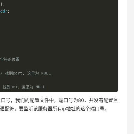
n
);
addr
;
最后字符的位置
// 找到port, 这里为 NULL
/ 找到uri，这里为 NULL
和端口号，我们的配置文件中，端口号为80，并没有配置监
// 找到参数args，这里为 NULL
这是一个通配符，要监听该服务器所有ip地址的这个端口号。