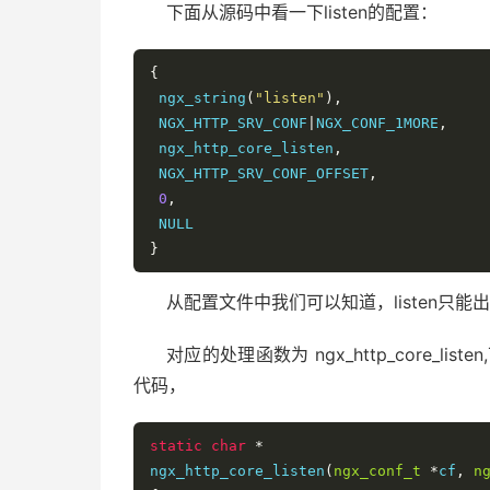
}
下面从源码中看一下listen的配置：
}
{
if
(
uri
)
{
 ngx_string
(
"listen"
),
if
(
u
->
listen 
||
!
u
->
uri_part
)
{
 NGX_HTTP_SRV_CONF
|
NGX_CONF_1MORE
,
 u
->
err 
=
"invalid host"
;
 ngx_http_core_listen
,
return
 NGX_ERROR
;
 NGX_HTTP_SRV_CONF_OFFSET
,
}
0
,
 u
->
uri
.
len 
=
last
-
 uri
;
}
 u
->
uri
.
data 
=
 uri
;
从配置文件中我们可以知道，listen只能出
last
=
 uri
;
对应的处理函数为 ngx_http_core_
if
(
uri 
<
 port
)
{
 port 
=
 NULL
;
代码，
}
}
static
char
*
ngx_http_core_listen
(
ngx_conf_t
*
cf
,
n
if
(
port
)
{