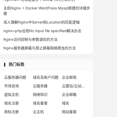
主机Nginx + Docker WordPress Mysql搭建的详细步
骤
深入理解Nginx中Server和Location的匹配逻辑
size
]
[
accept_filter
=
filter
]
[
deferred
]
[
bind
]
[
ipv6only
nginx+php出现No input file specified解决办法
Nginx访问控制与参数调优的方法
Nginx服务器屏蔽与禁止屏蔽网络爬虫的方法
热门标签
云服务器问题
域名及账户问题
企业邮局
市场咨询
云服务器
云建站/云站群/小程序
虚拟主机
网络知识
企业邮箱
域名注册
域名备案
域名
商标注册
云主机
网站备案