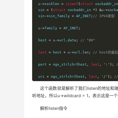
 u
->
socklen 
=
sizeof
(
struct
 sockaddr_i
 sin 
=
(
struct
 sockaddr_in 
*)
&
u
->
sock
 sin
->
sin_family 
=
 AF_INET
;
// IPV4类型
 u
->
family 
=
 AF_INET
;
 host 
=
 u
->
url
.
data
;
// "80"
last
=
 host 
+
 u
->
url
.
len
;
// host的
 port 
=
 ngx_strlchr
(
host
,
last
,
':'
);
 uri 
=
 ngx_strlchr
(
host
,
last
,
'/'
);
/
这个函数就是解析了我们listen的地址
 args 
=
 ngx_strlchr
(
host
,
last
,
'?'
);
听地址，所以u->wildcard = 1，表示
if
(
args
)
{
if
(
uri 
==
 NULL 
||
 args 
<
 uri
)
{
解析listen指令
 uri 
=
 args
;