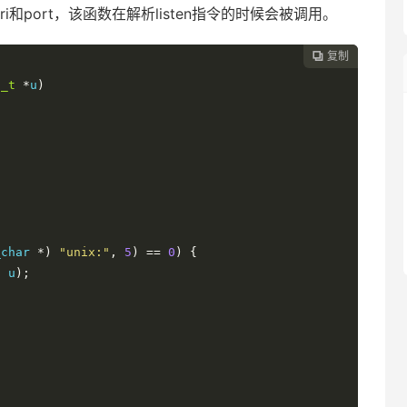
解析uri和port，该函数在解析listen指令的时候会被调用。
复制

l_t
*
u
)
_char 
*)
"unix:"
,
5
)
==
0
)
{
,
 u
);