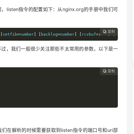
listen指令的配置如下：从nginx.org的手册中我们可
复制

[
setfib
=
number
]
[
backlog
=
number
]
[
rcvbuf
=
size
]
[
sndbuf
=
的。不过，我们一般很少关注那些不太常用的参数，以下是一
复制

我们在解析的时候需要获取到listen指令的端口号和uri部