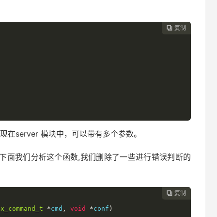
复制

现在server 模块中，可以带有多个参数。
listen,下面我们分析这个函数,我们删除了一些进行错误判断的
复制

gx_command_t
*
cmd
,
void
*
conf
)