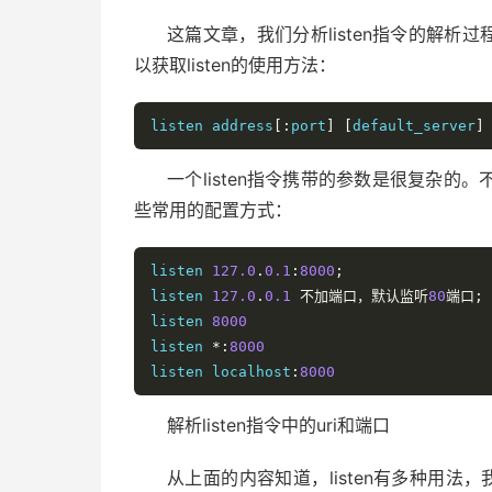
这篇文章，我们分析listen指令的解析过程，
以获取listen的使用方法：
listen address
[:
port
]
[
default_server
]
一个listen指令携带的参数是很复杂
些常用的配置方式：
listen 
127.0
.
0.1
:
8000
;
listen 
127.0
.
0.1
不加端口，默认监听
80
端口;
listen 
8000
listen 
*:
8000
listen localhost
:
8000
解析listen指令中的uri和端口
从上面的内容知道，listen有多种用法，