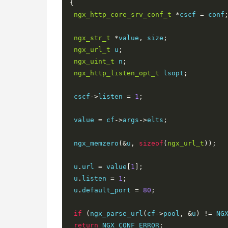
{
 port
++;
ngx_http_core_srv_conf_t
*
cscf 
=
 conf
 len 
=
last
-
 port
;
ngx_str_t
*
value
,
 size
;
ngx_url_t
 u
;
 n 
=
 ngx_atoi
(
port
,
 len
);
ngx_uint_t
 n
;
ngx_http_listen_opt_t
 lsopt
;
if
(
n 
<
1
||
 n 
>
65535
)
{
 u
->
err 
=
"invalid port"
;
 cscf
->
listen 
=
1
;
return
 NGX_ERROR
;
}
 value 
=
 cf
->
args
->
elts
;
 u
->
port 
=
(
in_port_t
)
 n
;
 ngx_memzero
(&
u
,
sizeof
(
ngx_url_t
));
 sin
->
sin_port 
=
 htons
((
in_port_t
)
 n
);
 u
.
url 
=
 value
[
1
];
 u
->
port_text
.
len 
=
 len
;
 u
.
listen 
=
1
;
 u
->
port_text
.
data 
=
 port
;
 u
.
default_port 
=
80
;
last
=
 port 
-
1
;
if
(
ngx_parse_url
(
cf
->
pool
,
&
u
)
!=
 NG
return
 NGX_CONF_ERROR
;