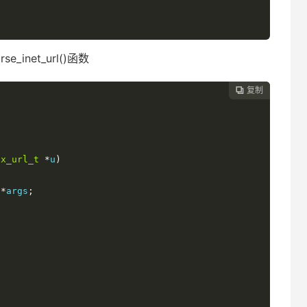
inet_url()函数
复制

gx_url_t
*
u
)
*
args
;