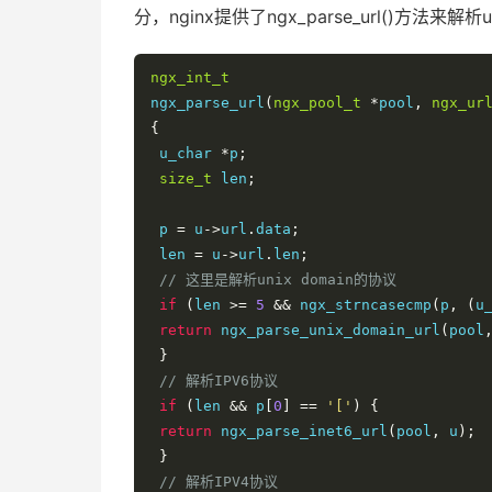
分，nginx提供了ngx_parse_url()方法来
ngx_int_t
ngx_parse_url
(
ngx_pool_t
*
pool
,
ngx_ur
{
 u_char 
*
p
;
size_t
 len
;
 p 
=
 u
->
url
.
data
;
 len 
=
 u
->
url
.
len
;
// 这里是解析unix domain的协议
if
(
len 
>=
5
&&
 ngx_strncasecmp
(
p
,
(
u
return
 ngx_parse_unix_domain_url
(
pool
}
// 解析IPV6协议
if
(
len 
&&
 p
[
0
]
==
'['
)
{
return
 ngx_parse_inet6_url
(
pool
,
 u
);
}
// 解析IPV4协议