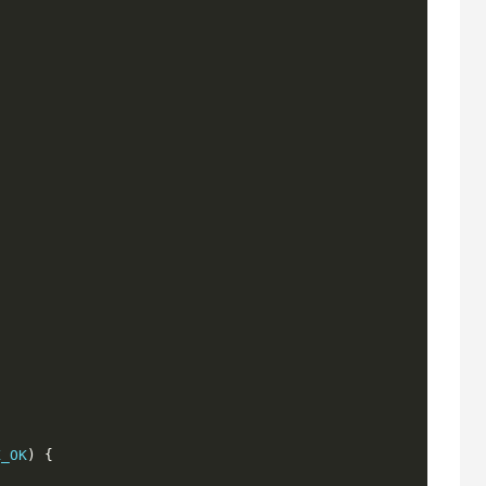
;
X_OK
)
{