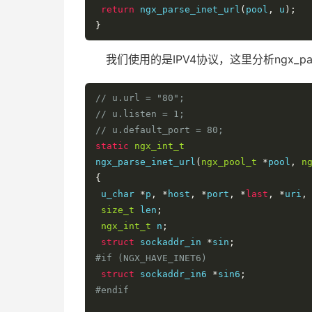
return
 ngx_parse_inet_url
(
pool
,
 u
);
}
我们使用的是IPV4协议，这里分析ngx_parse_
// u.url = "80";
// u.listen = 1;
// u.default_port = 80;
static
ngx_int_t
ngx_parse_inet_url
(
ngx_pool_t
*
pool
,
n
{
 u_char 
*
p
,
*
host
,
*
port
,
*
last
,
*
uri
,
size_t
 len
;
ngx_int_t
 n
;
struct
 sockaddr_in 
*
sin
;
#if (NGX_HAVE_INET6)
struct
 sockaddr_in6 
*
sin6
;
#endif