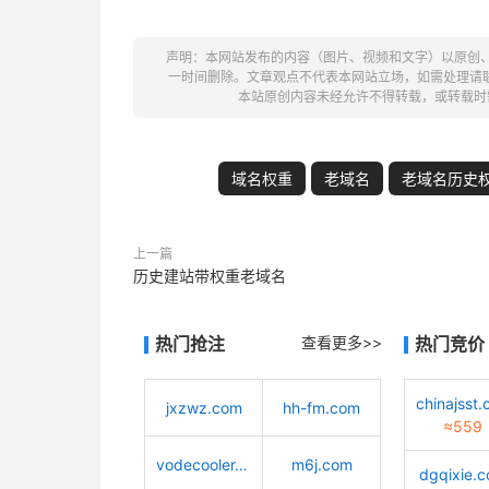
声明：本网站发布的内容（图片、视频和文字）以原创
一时间删除。文章观点不代表本网站立场，如需处理请联系客服。电
本站原创内容未经允许不得转载，或转载时
域名权重
老域名
老域名历史
上一篇
历史建站带权重老域名
热门抢注
查看更多>>
热门竞价
jxzwz.com
hh-fm.com
≈559
vodecooler.cn
m6j.com
dgqixie.