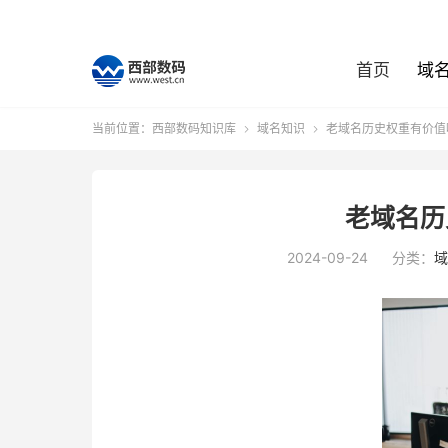
首页
域
当前位置：
西部数码知识库
域名知识
老域名历史权重有价值


老域名历
2024-09-24
分类：
域