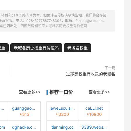
、转载和分享网络内容为主，如果涉及侵权请尽快告知，我们将会在第
话：028-62778877-8306；邮箱：fanjiao@west.cn。
需注明出处：
西部数码知识库
»
老域名历史权重有价值吗
权重
老域名历史权重有价值吗
老域名权重
下一篇
过期高权重有收录的老域名
查看更多>>
推荐一口价
查看更多>>
chinajsst.com
guanggao6.com
jeweLscuisine.com
caLLi.net
≈513
≈3300
≈10900
com
dghaoke.com
tianming.cc
3389.website