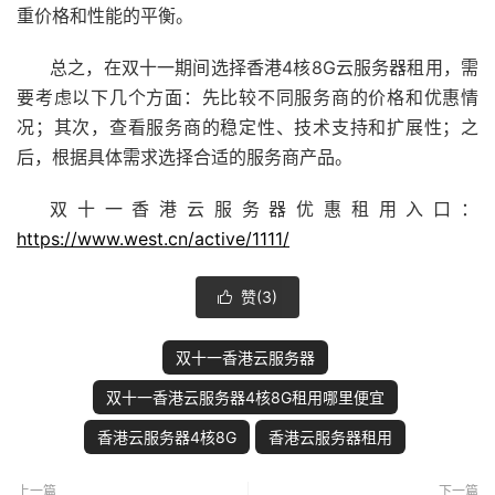
重价格和性能的平衡。
总之，在双十一期间选择香港4核8G云服务器租用，需
要考虑以下几个方面：先比较不同服务商的价格和优惠情
况；其次，查看服务商的稳定性、技术支持和扩展性；之
后，根据具体需求选择合适的服务商产品。
双十一香港云服务器优惠租用入口：
https://www.west.cn/active/1111/
赞(
3
)

双十一香港云服务器
双十一香港云服务器4核8G租用哪里便宜
香港云服务器4核8G
香港云服务器租用
上一篇
下一篇