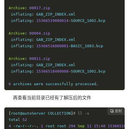
Archive
:
00017.zip
 inflating
:
 GAB_ZIP_INDEX
.
xml  

 inflating
:
15366519080014
-
SOURCE_1002
.
bcp 

Archive
:
00004.zip
 inflating
:
 GAB_ZIP_INDEX
.
xml  

 inflating
:
15366516000001
-
BASIC_1003
.
bcp 

Archive
:
00011.zip
 inflating
:
 GAB_ZIP_INDEX
.
xml  

 inflating
:
15366518480008
-
SOURCE_1002
.
bcp 

6
 archives were successfully processed
.
再查看当前目录已经有了解压后的文件
复制

[
root@autoServer COLLECTION
]
# ll -s
total 
52
4
-
rw
-
r
--
r
--.
1
 root root 
294
Sep
11
15
:
40
153665160