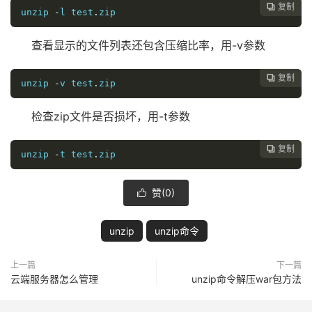
复制

unzip 
-
l test
.
zip
查看显示的文件列表还包含压缩比率，用-v参数
复制

unzip 
-
v test
.
zip
检查zip文件是否损坏，用-t参数
复制

unzip 
-
t test
.
zip
赞(
0
)

unzip
unzip命令
上一篇
下一篇
云端服务器怎么管理
unzip命令解压war包方法