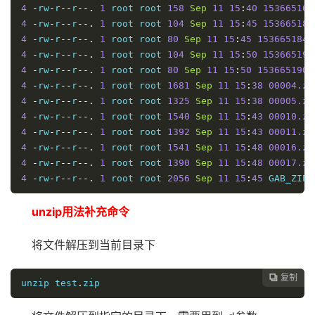
4
-
rw
-
r
--
r
--.
1
 root root 
158
Sep
11
15
:
40
153665160
4
-
rw
-
r
--
r
--.
1
 root root 
104
Sep
11
15
:
45
153665184
4
-
rw
-
r
--
r
--.
1
 root root 
80
Sep
11
15
:
45
1536651848
4
-
rw
-
r
--
r
--.
1
 root root 
104
Sep
11
15
:
50
153665190
4
-
rw
-
r
--
r
--.
1
 root root 
80
Sep
11
15
:
50
1536651908
4
-
rw
-
r
--
r
--.
1
 root root 
1681
Sep
11
15
:
38
00004.zi
4
-
rw
-
r
--
r
--.
1
 root root 
1325
Sep
11
15
:
38
00005.zi
4
-
rw
-
r
--
r
--.
1
 root root 
1540
Sep
11
15
:
43
00010.zi
4
-
rw
-
r
--
r
--.
1
 root root 
1392
Sep
11
15
:
43
00011.zi
4
-
rw
-
r
--
r
--.
1
 root root 
1541
Sep
11
15
:
48
00016.zi
4
-
rw
-
r
--
r
--.
1
 root root 
1390
Sep
11
15
:
48
00017.zi
4
-
rw
-
r
--
r
--.
1
 root root 
2056
Sep
11
15
:
45
 GAB_ZIP_
unzip用法补充命令
将文件解压到当前目录下
复制

unzip test
.
zip