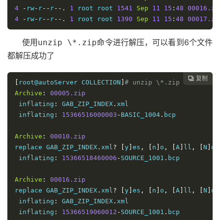
4
-
rw
-
r
--
r
--.
1
 root root 
1541
Sep
11
15
:
48
00016.zi
4
-
rw
-
r
--
r
--.
1
 root root 
1390
Sep
11
15
:
48
00017.zi
使用
命令进行解压，可以看到6个文件
unzip \*.zip
都解压成功了
复制

[
root@autoServer COLLECTION
]
# unzip \*.zip
Archive
:
00005.zip
 inflating
:
 GAB_ZIP_INDEX
.
xml  

 inflating
:
15366516000003
-
BASIC_1004
.
bcp 

Archive
:
00010.zip
replace GAB_ZIP_INDEX
.
xml
?
[
y
]
es
,
[
n
]
o
,
[
A
]
ll
,
[
N
]
on
 inflating
:
15366518460006
-
SOURCE_1001
.
bcp 

Archive
:
00016.zip
replace GAB_ZIP_INDEX
.
xml
?
[
y
]
es
,
[
n
]
o
,
[
A
]
ll
,
[
N
]
on
 inflating
:
 GAB_ZIP_INDEX
.
xml  

 inflating
:
15366519060012
-
SOURCE_1001
.
bcp 
