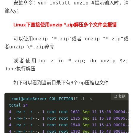
安装命令：
#提示输入时，请
yum install unzip
输入y；
Linux下直接使用unzip *.zip解压多个文件会报错
可以使用
或者
或
unzip '*.zip'
unzip "*.zip"
者
命令
unzip \*.zip
或者使用
for z in *.zip; do unzip $z;
执行解压
done
如下可以看到当前目录下有6个zip压缩包文件
复制

[
root@autoServer COLLECTION
]
# ll -s
total 
24
4
-
rw
-
r
--
r
--.
1
 root root 
1681
Sep
11
15
:
38
00004.zi
4
-
rw
-
r
--
r
--.
1
 root root 
1325
Sep
11
15
:
38
00005.zi
4
-
rw
-
r
--
r
--.
1
 root root 
1540
Sep
11
15
:
43
00010.zi
4
-
rw
-
r
--
r
--.
1
 root root 
1392
Sep
11
15
:
43
00011.zi