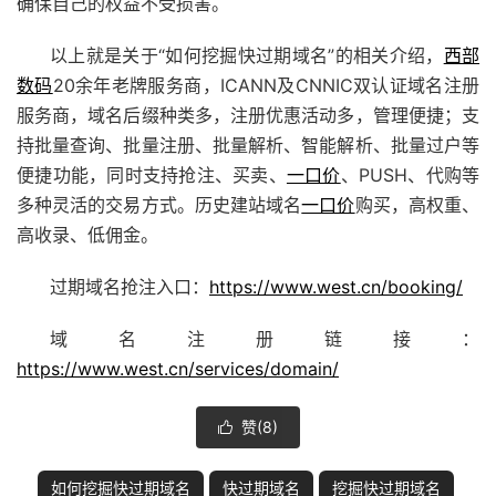
确保自己的权益不受损害。
以上就是关于“如何挖掘快过期域名”的相关介绍，
西部
数码
20余年老牌服务商，ICANN及CNNIC双认证
域名注册
服务商，域名后缀种类多，注册优惠活动多，管理便捷；支
持批量查询、批量注册、批量解析、智能解析、批量过户等
便捷功能，同时支持抢注、买卖、
一口价
、PUSH、代购等
多种灵活的交易方式。历史
建站
域名
一口价
购买，高权重、
高收录、低佣金。
过期
域名抢注
入口：
https://www.west.cn/booking/
域名注册链接：
https://www.west.cn/services/domain/
赞(
8
)

如何挖掘快过期域名
快过期域名
挖掘快过期域名