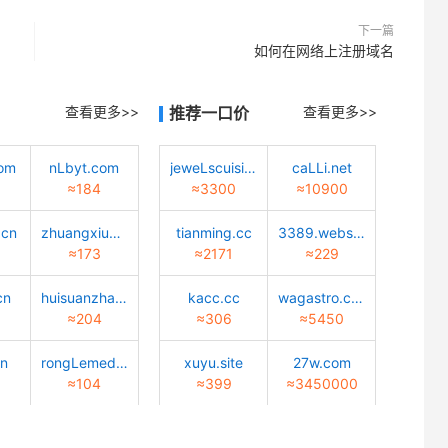
下一篇
如何在网络上注册域名
查看更多>>
推荐一口价
查看更多>>
com
nLbyt.com
jeweLscuisine.com
caLLi.net
≈184
≈3300
≈10900
.cn
zhuangxiu9.com
tianming.cc
3389.website
≈173
≈2171
≈229
cn
huisuanzhang.sd.cn
kacc.cc
wagastro.com
≈204
≈306
≈5450
cn
rongLemedicaL.com
xuyu.site
27w.com
≈104
≈399
≈3450000