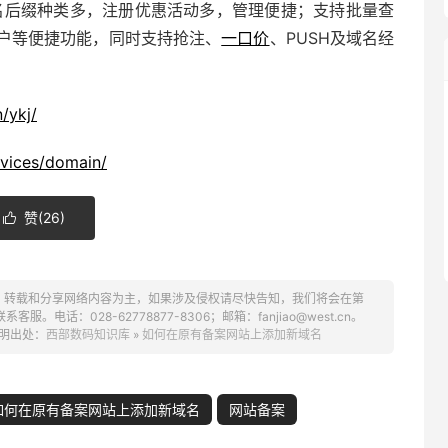
名后缀种类多，注册优惠活动多，管理便捷；支持批量查
户等便捷功能，同时支持抢注、
一口价
、PUSH及域名经
/ykj/
rvices/domain/
赞(
26
)

、转载和分享网络内容为主，如果涉及侵权请尽快告知，我们将会在第
话：028-62778877-8306；邮箱：fanjiao@west.cn。
明出处：
西部数码知识库
»
如何在原有备案网站上添加新域名
如何在原有备案网站上添加新域名
网站备案