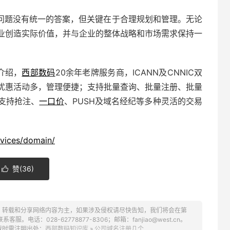
问题没有统一的答案，但关键在于合理规划和管理。无论
业创造实际价值，并与企业的整体战略和市场需求保持一
介绍，
西部数码
20余年老牌服务商，ICANN及CNNIC双
优惠活动多，管理便捷；支持批量查询、批量注册、批量
支持抢注、
一口价
、PUSH及域名经纪等多种灵活的交易
rvices/domain/
赞(
36
)

、转载和分享网络内容为主，如果涉及侵权请尽快告知，我们将会在第
话：028-62778877-8306；邮箱：fanjiao@west.cn。
载时需注明出处：
西部数码知识库
»
公司域名注册几个