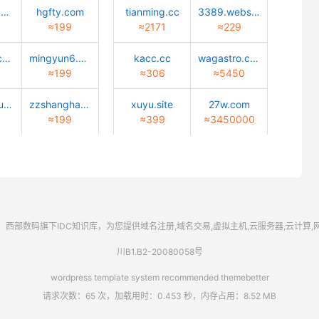
zhuangxiu9.com
hgfty.com
tianming.cc
3389.website
≈199
≈2171
≈229
hxcypdL.com
mingyun6.com
kacc.cc
wagastro.com
≈199
≈306
≈5450
ihongxinquan.com
zzshanghang.com
xuyu.site
27w.com
≈199
≈399
≈3450000
西部数码
旗下IDC知识库，为您提供域名注册,域名交易,虚拟主机,云服务器,云计算
川B1.B2-20080058号
wordpress template system recommended
themebetter
请求次数：65 次，加载用时：0.453 秒，内存占用：8.52 MB