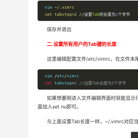
 vim 
~
/.vimrc

 set tabstop=2 /
/设置
Tab
的长度为
2
个字节
保存并退出
二.设置所有用户的Tab键的长度
这里编辑配置文件/etc/vimrc，在文件末尾添
 vim 
/
etc
/
vimrc

set
 tabstop
=
2
//设置Tab长度为2个字节
如果想要刚进入文件编辑界面时就能显示行号
面加入set nu即可。
与上面设置Tab长度一样，~/.vimrc对应当