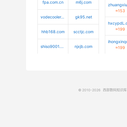
fpa.com.cn
m6j.com
≈153
vodecooler.cn
gk95.net
≈199
hhb168.com
scctjc.com
shiso9001.com
njxjb.com
≈199
© 2010-2026
西部数码知识库