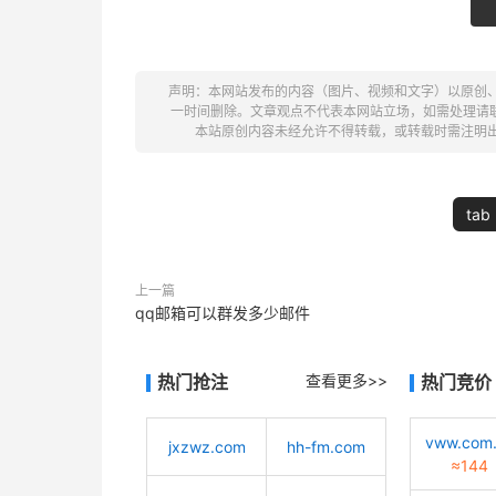
声明：本网站发布的内容（图片、视频和文字）以原创
一时间删除。文章观点不代表本网站立场，如需处理请联系客服。电
本站原创内容未经允许不得转载，或转载时需注明
tab
上一篇
qq邮箱可以群发多少邮件
热门抢注
查看更多>>
热门竞价
vww.com
jxzwz.com
hh-fm.com
≈144