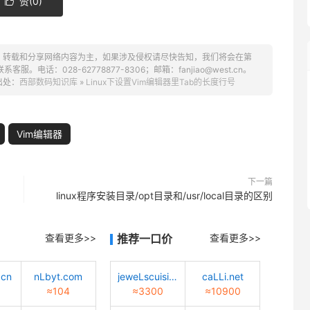
赞(
0
)

、转载和分享网络内容为主，如果涉及侵权请尽快告知，我们将会在第
话：028-62778877-8306；邮箱：fanjiao@west.cn。
出处：
西部数码知识库
»
Linux下设置Vim编辑器里Tab的长度行号
Vim编辑器
下一篇
linux程序安装目录/opt目录和/usr/local目录的区别
查看更多>>
推荐一口价
查看更多>>
.cn
nLbyt.com
jeweLscuisine.com
caLLi.net
≈104
≈3300
≈10900