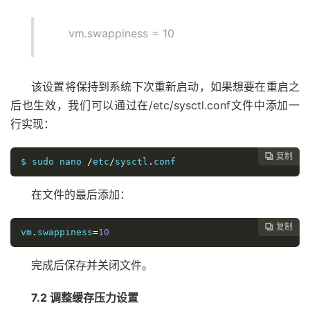
vm.swappiness = 10
该设置将保持到系统下次重新启动，如果想要在重启之
后也生效，我们可以通过在/etc/sysctl.conf文件中添加一
行实现：
复制

$ sudo nano 
/
etc
/
sysctl
.
conf
在文件的最后添加：
复制

vm
.
swappiness
=
10
完成后保存并关闭文件。
7.2 调整缓存压力设置