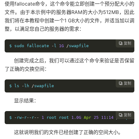
使用fallocate命令，这个命令能立即创建一个预分配大小的
文件。由于本示例中的服务器RAM的大小为512MB，因此
我们将在本教程中创建一个1 GB大小的文件，并适当加以调
整，以满足您自己的服务器的需求：
复制

$ sudo fallocate 
-
l 
1G
/
swapfile
创建完成之后，我们可以通过这个命令来验证是否保留
了正确的交换空间：
复制

$ ls 
-
lh 
/
swapfile
显示结果：
复制

$ 
-
rw
-
r
--
r
--
1
 root root 
1.0G
Apr
25
11
:
14
/
swapfile
这就说明我们的文件已经创建了正确的空间大小。