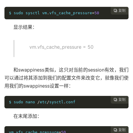
复制

$ sudo sysctl vm
.
vfs_cache_pressure
=
50
显示结果：
vm.vfs_cache_pressure = 50
和swappiness类似，这只对当前的session有效，我们
可以通过将其添加到我们的配置文件来改变它，就像我们使
用我们的swappiness设置一样：
复制

$ sudo nano 
/
etc
/
sysctl
.
conf
在末尾添加：
复制

vm
.
vfs_cache_pressure
=
50