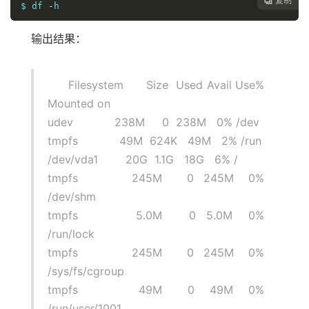
复制

$ df 
-
h
输出结果：
Filesystem Size Used Avail Use%
Mounted on
udev 238M 0 238M 0% /dev
tmpfs 49M 624K 49M 2% /run
/dev/vda1 20G 1.1G 18G 6% /
tmpfs 245M 0 245M 0%
/dev/shm
tmpfs 5.0M 0 5.0M 0%
/run/lock
tmpfs 245M 0 245M 0%
/sys/fs/cgroup
tmpfs 49M 0 49M 0%
/run/user/1001