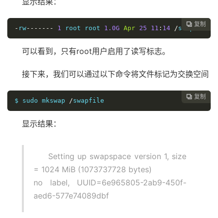
显示结果：
复制

-
rw
-------
1
 root root 
1.0G
Apr
25
11
:
14
/
swapfile
可以看到，只有root用户启用了读写标志。
接下来，我们可以通过以下命令将文件标记为交换空间
复制

$ sudo mkswap 
/
swapfile
显示结果：
Setting up swapspace version 1, size
= 1024 MiB (1073737728 bytes)
no label, UUID=6e965805-2ab9-450f-
aed6-577e74089dbf