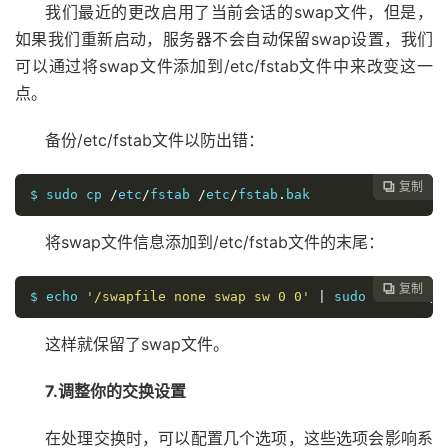
我们最近的更改启用了当前会话的swap文件，但是，
如果我们重新启动，服务器不会自动保留swap设置，我们
可以通过将swap文件添加到/etc/fstab文件中来改变这一
点。
备份/etc/fstab文件以防出错：
复制

$ sudo cp 
/
etc
/
fstab 
/
etc
/
fstab
.
bak
将swap文件信息添加到/etc/fstab文件的末尾：
复制

$ echo 
'/swapfile none swap sw 0 0'
|
 sudo tee 
-
a 
/
e
这样就保留了swap文件。
7.调整你的交换设置
在处理交换时，可以配置几个选项，这些选项会影响系