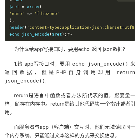
$ret 
=
 array
(
'name'
=>
'fdipzone'
);
header
(
'content-type:application/json;charset=utf8'
)
echo json_encode
(
$ret
);?>
为什么给app写接口时，要用echo 返回 json数据?
1.给 app写接口时，要用
来
echo json_encode()
返回数据，但是PHP自身调用却用
return
;
json_encode()
rerurn是语言中函数或者方法所代表的值，跟变量一
样，储存在内存中。return是给其他代码块一个指针或者引
用。
而服务器与app（客户端）交互时，他们无法读取同一
个内存系统，只能通过文本这样的方式来交换信息。