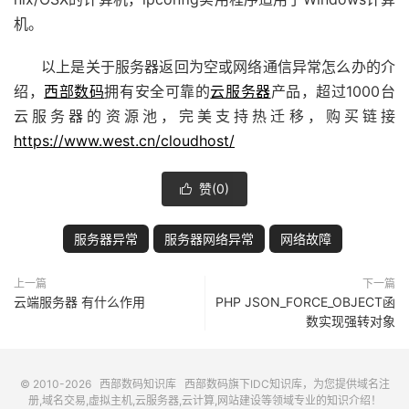
机。
以上是关于服务器返回为空或网络通信异常怎么办的介
绍，
西部数码
拥有安全可靠的
云服务器
产品，超过1000台
云服务器的资源池，完美支持热迁移，购买链接
https://www.west.cn/cloudhost/
赞(
0
)

服务器异常
服务器网络异常
网络故障
上一篇
下一篇
云端服务器 有什么作用
PHP JSON_FORCE_OBJECT函
数实现强转对象
© 2010-2026
西部数码知识库
西部数码
旗下IDC知识库，为您提供域名注
册,域名交易,虚拟主机,云服务器,云计算,网站建设等领域专业的知识介绍！