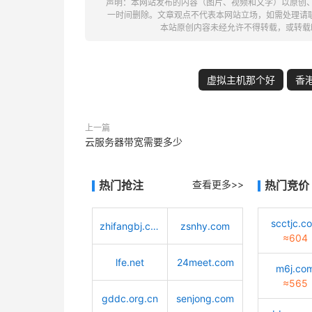
声明：本网站发布的内容（图片、视频和文字）以原创
一时间删除。文章观点不代表本网站立场，如需处理请联系客服。电
本站原创内容未经允许不得转载，或转载
虚拟主机那个好
香
上一篇
云服务器带宽需要多少
热门抢注
查看更多>>
热门竞价
scctjc.c
zhifangbj.com
zsnhy.com
≈604
lfe.net
24meet.com
m6j.co
≈565
gddc.org.cn
senjong.com