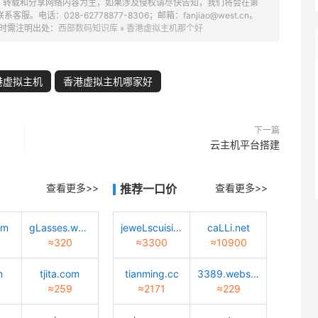
、转载和分享网络内容为主，如果涉及侵权请尽快告知，我们将会在第
话：028-62778877-8306；邮箱：fanjiao@west.cn。
时需注明出处：
西部数码知识库
»
香港虚拟主机那个好
港虚拟主机
香港虚拟主机哪家好
下一篇
云主机平台搭建
查看更多>>
推荐一口价
查看更多>>
om
gLasses.worLd
jeweLscuisine.com
caLLi.net
≈320
≈3300
≈10900
m
tjita.com
tianming.cc
3389.website
≈259
≈2171
≈229