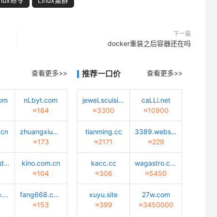
inux命令
Linux集群
下一篇
docker重装之后容器还在吗
查看更多>>
推荐一口价
查看更多>>
com
nLbyt.com
jeweLscuisine.com
caLLi.net
≈184
≈3300
≈10900
.cn
zhuangxiu9.com
tianming.cc
3389.website
≈173
≈2171
≈229
rongLemedicaL.com
kino.com.cn
kacc.cc
wagastro.com
≈104
≈306
≈5450
dywdance.com
fang668.com
xuyu.site
27w.com
≈153
≈399
≈3450000