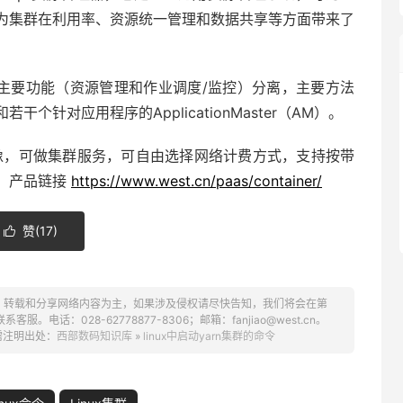
为集群在利用率、资源统一管理和数据共享等方面带来了
的两个主要功能（资源管理和作业调度/监控）分离，主要方法
和若干个针对应用程序的ApplicationMaster（AM）。
x镜像，可做集群服务，可自由选择网络计费方式，支持按带
。产品链接
https://www.west.cn/paas/container/
赞(
17
)

、转载和分享网络内容为主，如果涉及侵权请尽快告知，我们将会在第
话：028-62778877-8306；邮箱：fanjiao@west.cn。
需注明出处：
西部数码知识库
»
linux中启动yarn集群的命令