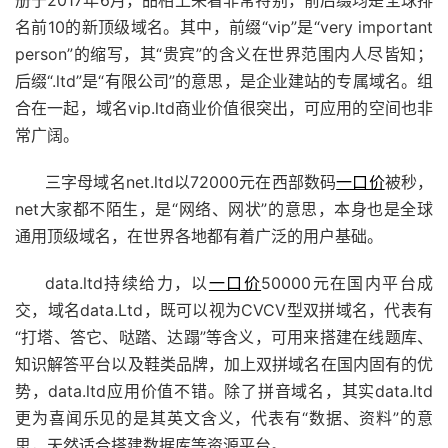
名前10的新顶级域名。其中，前缀“vip”是“very important
person”的缩写，其“贵宾”的含义在世界范围内人尽皆知；
后缀“.ltd”是“有限公司”的意思，是企业建站的专属域名。组
合在一起，域名vip.ltd商业价值很突出，可应用的空间也非
常广阔。
三字母域名net.ltd以72000元在西部数码
一口价
被秒，
net大家都不陌生，是“网络、网状”的意思，本身也是全球
通用顶级域名，在世界各地都有着广泛的用户基础。
data.ltd持续给力，以
一口价
50000元在国内平台成
交，域名data.Ltd，既可以视为CVCV型双拼域名，代表有
“打塔、答它、哒踏、达蹋”等含义，可用来搭建在线题库、
知识解答平台以及鞋类品牌，加上双拼域名在国内固有的优
势，data.ltd应用价值不错。除了拼音域名，其实data.ltd
更为喜闻乐见的是其英文含义，代表有“数据、资料”的意
思，天然适合搭建数据库等资源平台。