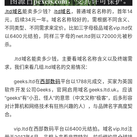
.ltd域名
能卖多少钱？.
ltd域名
，普通域名名称的，首年14
元，后续34元一年。域名名称较好的，需根据不同含义、
不同类型、不同需求来定价。比如三字母极品域名vip.ltd仅
以6400元结拍，同样三字母的net.ltd则以72000元被秒
杀。
.ltd域名能卖多少钱，主要看域名名称含义以及终端需
求，我们来看几组.ltd域名的交易情况：
geeks.ltd在
西部数码
平台以1788元成交，买家为英国
软件开发公司Geeks，官网启用域名geeks.ltd.uk。应该
“geeks”有“小丑、怪人”的意思（中文又称“极客”，后多形容
对计算机和网络技术有狂热兴趣的人），与品牌名字高度契
合。
vip.ltd在西部数码平台以6400元结拍。域名vip.ltd注
册于2017年6月，品相上来看非常特别，前后缀均是全球排