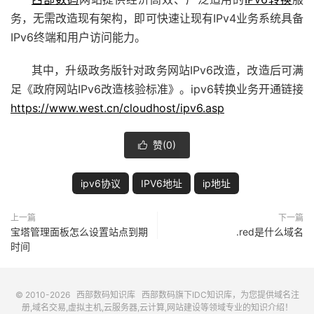
务，无需改造现有架构，即可快速让现有IPv4业务系统具备
IPv6终端和用户访问能力。
其中，升级政务版针对政务网站IPv6改造，改造后可满
足《政府网站IPv6改造核验标准》。ipv6转换业务开通链接
https://www.west.cn/cloudhost/ipv6.asp
赞(
0
)

ipv6协议
IPV6地址
ip地址
上一篇
下一篇
宝塔管理面板怎么设置站点到期
.red是什么域名
时间
© 2010-2026
西部数码知识库
西部数码
旗下IDC知识库，为您提供域名注
册,域名交易,虚拟主机,云服务器,云计算,网站建设等领域专业的知识介绍！