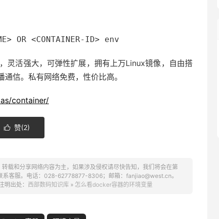
ME> OR <CONTAINER-ID> env
技术，灵活强大，可弹性扩展，拥有上万Linux镜像，自由搭
播通信。私有网络免费，性价比高。
as/container/
赞(
2
)

、转载和分享网络内容为主，如果涉及侵权请尽快告知，我们将会在第
话：028-62778877-8306；邮箱：fanjiao@west.cn。
注明出处：
西部数码知识库
»
怎么看docker容器的环境变量