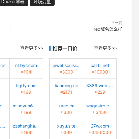
Docker容器
环境变量
下一篇
red域名怎么样
查看更多>>
推荐一口价
查看更多>>
.cn
nLbyt.com
jeweLscuisine.com
caLLi.net
≈104
≈3300
≈10900
zhuangxiu9.com
hgfty.com
tianming.cc
3389.website
≈199
≈2171
≈229
hxcypdL.com
mingyun6.com
kacc.cc
wagastro.com
≈199
≈306
≈5450
ihongxinquan.com
zzshanghang.com
xuyu.site
27w.com
≈199
≈399
≈3450000