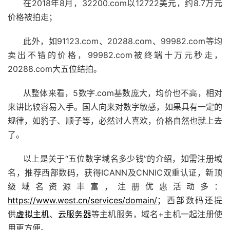
在2018年8月，32200.com以12722美元，约8.7万元
价格被拍走；
此外，如91123.com、20288.com、99982.com等均
卖出不错的价格，99982.com被终端十万元秒走，
20288.com大五位结拍。
从整体来看，5数字.com基数庞大，均价也不高，相对
来讲比较容易入手。国人向来对数字敏感，如果具有一定的
规律，如豹子、顺子等，必然讨人喜欢，价格自然也就上去
了。
以上是关于“五位数字域名多少钱”的介绍，如需注册域
名，推荐西部数码，获得ICANN及CNNIC双重认证，新顶
级域名资源丰富，注册优惠活动多：
https://www.west.cn/services/domain/
；西部数码还提
供
虚拟主机
、
云服务器
等主机服务，域名+主机一起注册使
用更方便。