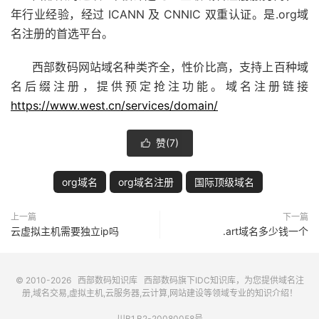
年行业经验，经过 ICANN 及 CNNIC 双重认证。是.org域
名注册的首选平台。
西部数码网站域名种类齐全，性价比高，支持上百种域
名后缀注册，提供预定抢注功能。域名注册链接
https://www.west.cn/services/domain/
赞(
7
)

org域名
org域名注册
国际顶级域名
上一篇
下一篇
云虚拟主机需要独立ip吗
.art域名多少钱一个
© 2010-2026
西部数码知识库
西部数码
旗下IDC知识库，为您提供域名注
册,域名交易,虚拟主机,云服务器,云计算,网站建设等领域专业的知识介绍！
川B1.B2-20080058号