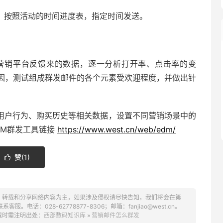
，按照活动的时间进度表，指定时间发送。
营销平台反馈来的数据，逐一分析打开率、点击率的变
因，测试组成群发邮件的各个元素受欢迎程度，并做出针
用户行为、购买历史等相关数据，设置不同营销场景中的
DM群发工具链接
https://www.west.cn/web/edm/
赞(
1
)

、转载和分享网络内容为主，如果涉及侵权请尽快告知，我们将会在第
话：028-62778877-8306；邮箱：fanjiao@west.cn。
载时需注明出处：
西部数码知识库
»
营销邮件怎么群发