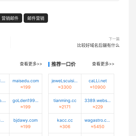
营销邮件
邮件营销
下一篇
比较好域名后辍有什么
查看更多>>
推荐一口价
查看更多>>
quantwind.com
maisedu.com
jeweLscuisine.com
caLLi.net
≈199
≈3300
≈10900
Lucky-bao.top
goLden1999.com
tianming.cc
3389.website
≈199
≈2171
≈229
02472688888.com
bjdawy.com
kacc.cc
wagastro.com
≈199
≈306
≈5450