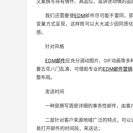
文案撰写得有情怀、高品位，或讲述动情的品
我们还需要使
EDM
邮件尽可能不雷同，
变量方式呈现，这样既可以大大减少因同质
感。
针对风格
EDM邮件
应充分调动图片、GIF动画等
要五花八门乱凑，可借助专业的
EDM邮件营销
整布局。
发送时间
一种是撰写周密详细的事务性邮件，由客
二是针对客户来源地域广泛的特点，可以
易打开邮件的时间段，来送达；