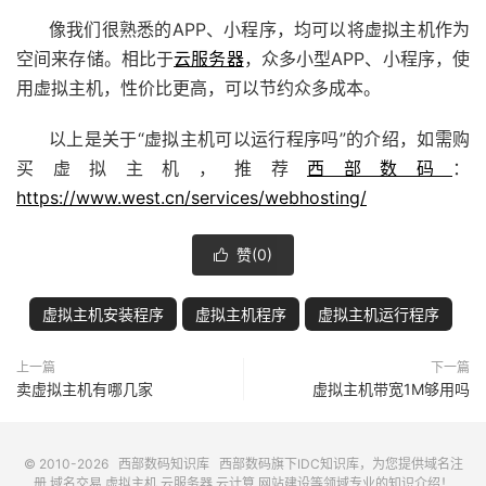
像我们很熟悉的APP、小程序，均可以将虚拟主机作为
空间来存储。相比于
云服务器
，众多小型APP、小程序，使
用虚拟主机，性价比更高，可以节约众多成本。
以上是关于“虚拟主机可以运行程序吗”的介绍，如需购
买虚拟主机，推荐
西部数码
：
https://www.west.cn/services/webhosting/
赞(
0
)

虚拟主机安装程序
虚拟主机程序
虚拟主机运行程序
上一篇
下一篇
卖虚拟主机有哪几家
虚拟主机带宽1M够用吗
© 2010-2026
西部数码知识库
西部数码
旗下IDC知识库，为您提供域名注
册,域名交易,虚拟主机,云服务器,云计算,网站建设等领域专业的知识介绍！