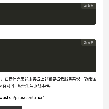
复制

8
复制

r技术，在云计算集群服务器上部署容器云服务实现，功能强
私有网络，轻松组建服务集群。
west.cn/paas/container/