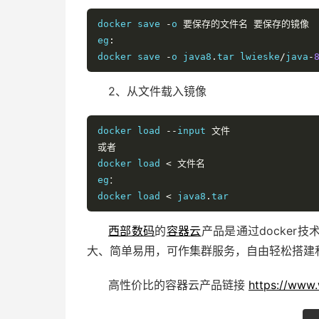
docker save 
-
o 
要保存的文件名
要保存的镜像
eg
:
docker save 
-
o java8
.
tar lwieske
/
java
-
2、从文件载入镜像
docker load 
--
input 
文件
或者
docker load 
<
文件名
eg
：
docker load 
<
 java8
.
tar
西部数码
的
容器云
产品是通过docke
大、简单易用，可作集群服务，自由轻松搭建
高性价比的容器云产品链接
https://www.