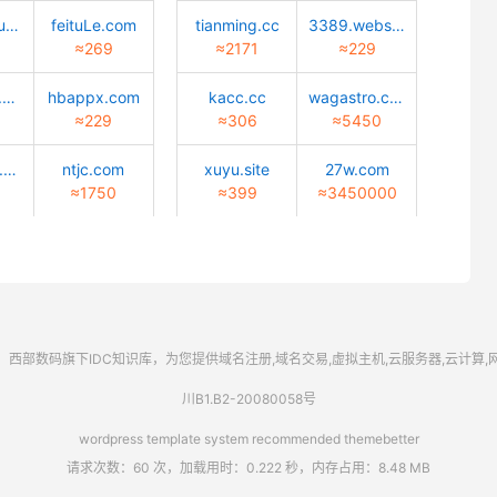
zmdmuseum.com
feituLe.com
tianming.cc
3389.website
≈269
≈2171
≈229
winesman.net
hbappx.com
kacc.cc
wagastro.com
≈229
≈306
≈5450
meibiaosz.com
ntjc.com
xuyu.site
27w.com
≈1750
≈399
≈3450000
西部数码
旗下IDC知识库，为您提供域名注册,域名交易,虚拟主机,云服务器,云计算
川B1.B2-20080058号
wordpress template system recommended
themebetter
请求次数：60 次，加载用时：0.222 秒，内存占用：8.48 MB