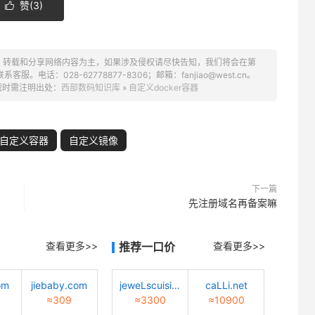
赞(
3
)

、转载和分享网络内容为主，如果涉及侵权请尽快告知，我们将会在第
话：028-62778877-8306；邮箱：fanjiao@west.cn。
载时需注明出处：
西部数码知识库
»
自定义docker容器
自定义容器
自定义镜像
下一篇
先注册域名再备案嘛
查看更多>>
推荐一口价
查看更多>>
om
jiebaby.com
jeweLscuisine.com
caLLi.net
≈309
≈3300
≈10900