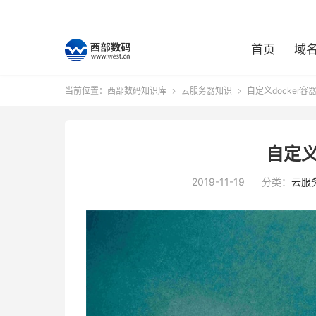
首页
域
当前位置：
西部数码知识库
云服务器知识
自定义docker容


自定义
2019-11-19
分类：
云服