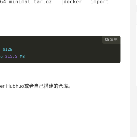
_64-minimal.tar.gz |docker import -
复制

 SIZE

go 
215.5
 MB
r Hubhuo或者自己搭建的仓库。