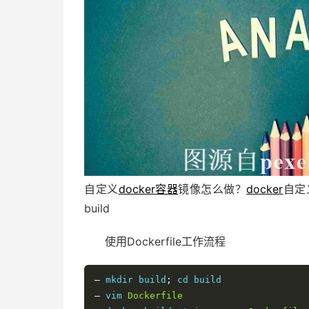
自定义
docker容器
镜像怎么做？
docker
自定义
build
使用Dockerfile工作流程
–
 mkdir build
;
–
 vim 
Dockerfile