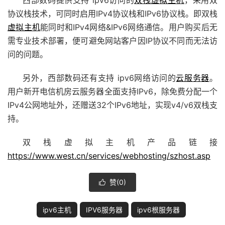
西部数码提供支持 ipv6访问的
双栈虚拟主机
，采用双
协议栈技术，可同时启用IPv4协议栈和IPv6协议栈。即双栈
虚拟主机
能同时和IPv4网络&IPv6网络通信。用户购买后无
需专业技术部署，便可避免网站客户因IP协议不同而无法访
问的问题。
另外，西部数码还有支持 ipv6网络访问的
云服务器
。
用户新开电信机房云服务器全面支持IPv6，除免费分配一个
IPv4公网地址外，还赠送32个IPv6地址，实现v4/v6双栈支
持。
双栈虚拟主机产品链接
https://www.west.cn/services/webhosting/szhost.asp
赞(
0
)

ipv6主机
IPV6服务器
ipv6根服务器