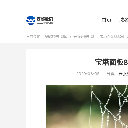
首页
域
当前位置：
西部数码知识库
云服务器知识
宝塔面板888端口


宝塔面板8
2020-03-05
分类：
云服