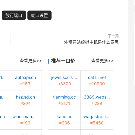
放行端口
端口设置
下一篇
外贸建站虚拟主机是什么意思
查看更多>>
推荐一口价
查看更多>>
tiaotiaodadao.com
authapi.cn
jeweLscuisine.com
caLLi.net
≈153
≈3300
≈10900
huisuanzhang.sd.cn
hsz.sd.cn
tianming.cc
3389.website
≈204
≈2171
≈229
.cn
winesman.net
kacc.cc
wagastro.com
≈199
≈306
≈5450