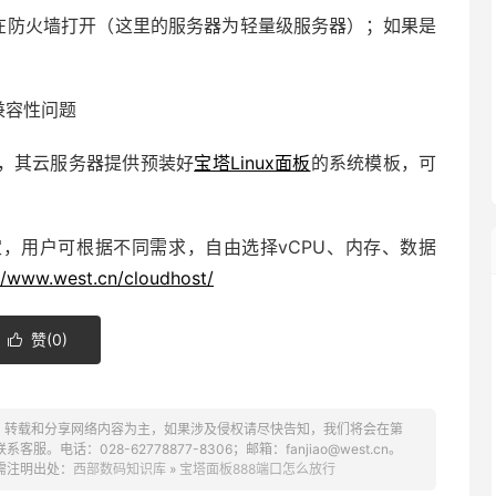
般在防火墙打开（这里的服务器为轻量级服务器）；如果是
兼容性问题
，其云服务器提供预装好
宝塔Linux面板
的系统模板，可
，用户可根据不同需求，自由选择vCPU、内存、数据
//www.west.cn/cloudhost/
赞(
0
)

、转载和分享网络内容为主，如果涉及侵权请尽快告知，我们将会在第
话：028-62778877-8306；邮箱：fanjiao@west.cn。
需注明出处：
西部数码知识库
»
宝塔面板888端口怎么放行