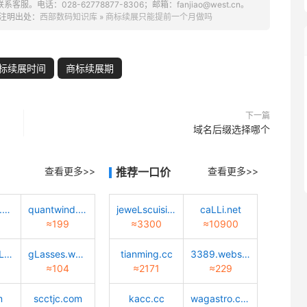
话：028-62778877-8306；邮箱：fanjiao@west.cn。
注明出处：
西部数码知识库
»
商标续展只能提前一个月做吗
标续展时间
商标续展期
下一篇
域名后缀选择哪个
查看更多>>
推荐一口价
查看更多>>
meibiaosz.com
quantwind.com
jeweLscuisine.com
caLLi.net
≈199
≈3300
≈10900
caiyun-cuLture.com
gLasses.worLd
tianming.cc
3389.website
≈104
≈2171
≈229
m
scctjc.com
kacc.cc
wagastro.com