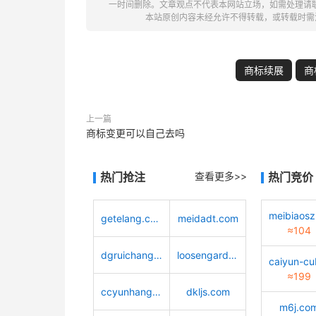
一时间删除。文章观点不代表本网站立场，如需处理请联系客服。电
本站原创内容未经允许不得转载，或转载时需
商标续展
商
上一篇
商标变更可以自己去吗
热门抢注
查看更多>>
热门竞价
getelang.com
meidadt.com
≈104
dgruichang.com
loosengarden.com
≈199
ccyunhang.com
dkljs.com
m6j.co