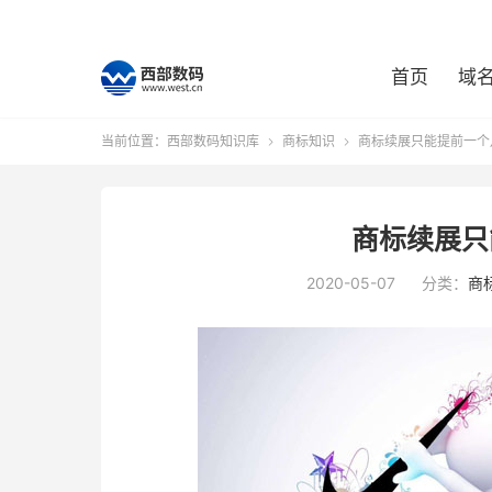
首页
域
当前位置：
西部数码知识库
商标知识
商标续展只能提前一个


商标续展只
2020-05-07
分类：
商