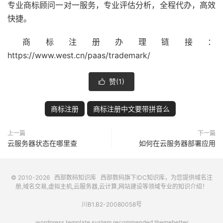
专业商标顾问一对一服务，专业评估分析，全程代办，高效
快捷。
商标注册办理链接：
https://www.west.cn/paas/trademark/
赞(
1
)

商标注册
商标注册中文要带拼音么
上一篇
下一篇
云服务器状态在哪里查
如何在云服务器部署应用
© 2010-2026
西部数码知识库
西部数码
旗下IDC知识库，为您提供域名注
册,域名交易,虚拟主机,云服务器,云计算,网站建设等领域专业的知识介绍！
川B1.B2-20080058号
wordpress template system recommended
themebetter